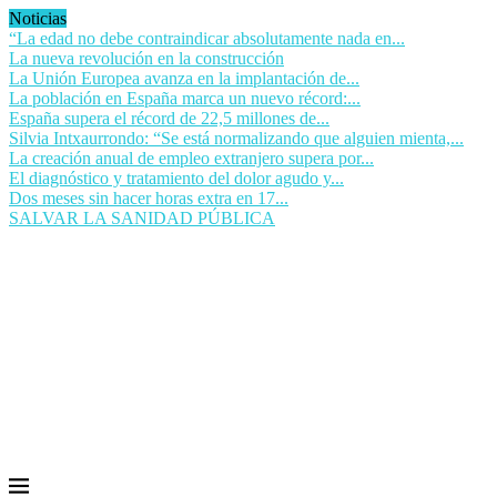
Noticias
“La edad no debe contraindicar absolutamente nada en...
La nueva revolución en la construcción
La Unión Europea avanza en la implantación de...
La población en España marca un nuevo récord:...
España supera el récord de 22,5 millones de...
Silvia Intxaurrondo: “Se está normalizando que alguien mienta,...
La creación anual de empleo extranjero supera por...
El diagnóstico y tratamiento del dolor agudo y...
Dos meses sin hacer horas extra en 17...
SALVAR LA SANIDAD PÚBLICA