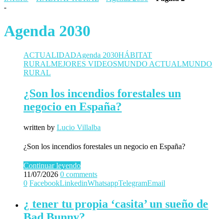
-
Agenda 2030
ACTUALIDAD
Agenda 2030
HÁBITAT
RURAL
MEJORES VIDEOS
MUNDO ACTUAL
MUNDO
RURAL
¿Son los incendios forestales un
negocio en España?
written by
Lucio Villalba
¿Son los incendios forestales un negocio en España?
Continuar leyendo
11/07/2026
0 comments
0
Facebook
Linkedin
Whatsapp
Telegram
Email
¿ tener tu propia ‘casita’ un sueño de
Bad Bunny?