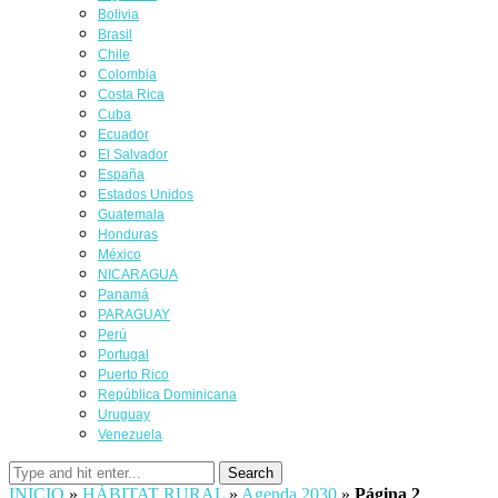
Bolivia
Brasil
Chile
Colombia
Costa Rica
Cuba
Ecuador
El Salvador
España
Estados Unidos
Guatemala
Honduras
México
NICARAGUA
Panamá
PARAGUAY
Perú
Portugal
Puerto Rico
República Dominicana
Uruguay
Venezuela
Search
INICIO
»
HÁBITAT RURAL
»
Agenda 2030
»
Página 2