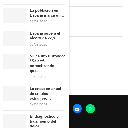
INFORMACIÓN
La población en
España marca un...
Quiénes somos
06/08/2026
Contacto
España supera el
récord de 22,5...
Newsletter
05/08/2026
Publicidad tarifas
Silvia Intxaurrondo:
“Se está
normalizando
Política de privacidad
que...
05/08/2026
La creación anual
de empleo
extranjero...
04/08/2026
El diagnóstico y
tratamiento del
dolor...