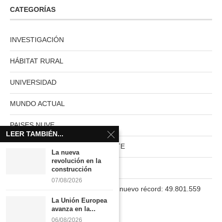
CATEGORÍAS
INVESTIGACIÓN
HÁBITAT RURAL
UNIVERSIDAD
MUNDO ACTUAL
PAISES NUVE
LEER TAMBIÉN...
HABITAT RURAL AUTOSUFICIENTE
La nueva
revolución en la
Boletín
construcción
07/08/2026
La población en España marca un nuevo récord: 49.801.559
habitantes
La Unión Europea
avanza en la...
06/08/2026