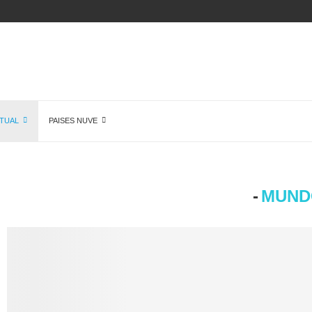
 DE...
TUAL
PAISES NUVE
-
MUND