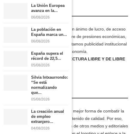
La Unión Europea
avanza en la...
PUBLICACIÓN GRATUITA
06/08/2026
Revista NUVE es una Asociación sin ánimo de lucro, de acceso
La población en
España marca un...
libre y gratuito,
independiente
, libre de presiones económicas,
06/08/2026
políticas o empresariales. No aceptamos publicidad institucional
, garantizando así nuestra total autonomía.
España supera el
récord de 22,5...
PUBLICACIÓN GRATUITA: DE LECTURA LIBRE Y DE LIBRE
05/08/2026
REDIFUSIÓN
Silvia Intxaurrondo:
“Se está
normalizando
que...
CONTENIDO DE CALIDAD
05/08/2026
En
Revista NUVE
, creemos que la mejor forma de combatir la
La creación anual
de empleo
desinformación es difundiendo contenido de calidad. Por eso,
extranjero...
republicamos reportajes completos de otros medios y editoriales
04/08/2026
de prestigio. Cada artículo viene con el logotipo y el enlace a la