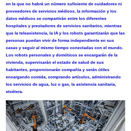
en la que no habrá un número suficiente de cuidadores ni
proveedores de servicios médicos, la información y los
datos médicos se compartirán entre los diferentes
hospitales y prestadores de servicios sanitarios, mientras
que la teleasistencia, la IA y los robots garantizarán que las
personas puedan vivir de forma independiente en sus
casas y seguir al mismo tiempo conectadas con el mundo.
Los robots personales y domóticos se encargarán de la
vivienda, supervisarán el estado de salud de sus
habitantes, proporcionarán compañía y serán útiles
encargando comida, comprando artículos, administrando
los servicios de agua, luz o gas, la asistencia sanitaria,
etcétera.