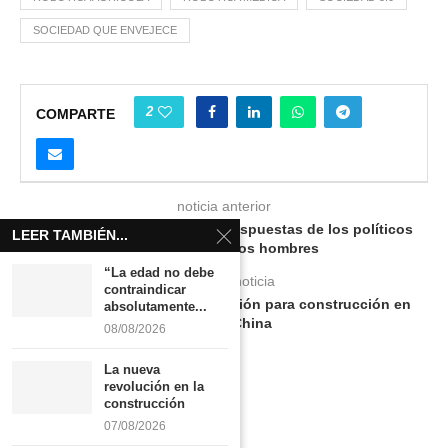
SOCIEDAD QUE ENVEJECE
2
COMPARTE
noticia anterior
Las mujeres reciben menos respuestas de los políticos
LEER TAMBIÉN...
españoles que los hombres
“La edad no debe
siguiente noticia
contraindicar
Nuevos procesos de producción para construcción en
absolutamente...
Corea y China
08/08/2026
La nueva
revolución en la
construcción
07/08/2026