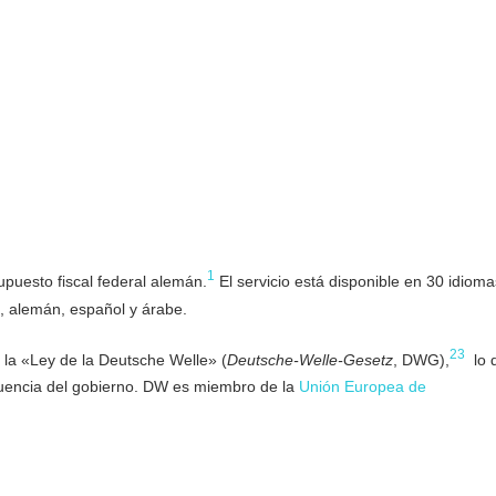
1
upuesto fiscal federal alemán.
​ El servicio está disponible en 30 idioma
s, alemán, español y árabe.
2
3
 la «Ley de la Deutsche Welle» (
Deutsche-Welle-Gesetz
, DWG),
​ lo
nfluencia del gobierno. DW es miembro de la
Unión Europea de