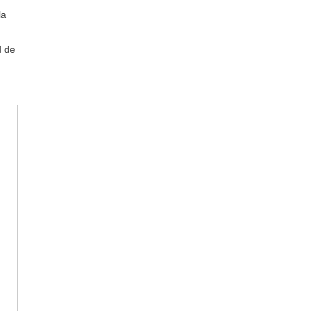
la
d de