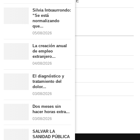
HABITAT RURAL AUTOSUFICIENTE
Silvia Intxaurrondo:
Boletín
“Se está
normalizando
que...
INFORMACIÓN
05/08/2026
La creación anual
Quiénes somos
de empleo
extranjero...
Contacto
04/08/2026
Newsletter
El diagnóstico y
tratamiento del
dolor...
Publicidad tarifas
03/08/2026
Política de privacidad
Dos meses sin
hacer horas extra...
03/08/2026
SALVAR LA
SANIDAD PÚBLICA