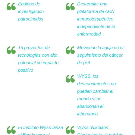
Equipos de
Desarrollar una
investigación
plataforma de ARN
patrocinados
inmunoterapéutico
independiente de la
enfermedad
15 proyectos de
Moviendo la aguja en el
tecnologías con alto
seguimiento del cáncer
potencial de impacto
de piel
positivo
WYSS, los
descubrimientos no
pueden cambiar el
mundo si no
abandonan el
laboratorio
El Instituto Wyss lanza
Wyss: Nikolaos
el Fondo para el
Dimitrakakis la médula