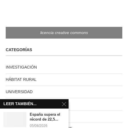
licencia creative commons
CATEGORÍAS
INVESTIGACIÓN
HÁBITAT RURAL
UNIVERSIDAD
LEER TAMBIÉN...
MUNDO ACTUAL
España supera el
PAISES NUVE
récord de 22,5...
05/08/2026