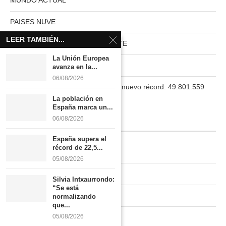
MUNDO ACTUAL
PAISES NUVE
LEER TAMBIÉN...
HABITAT RURAL AUTOSUFICIENTE
La Unión Europea
Boletín
avanza en la...
06/08/2026
La población en España marca un nuevo récord: 49.801.559
habitantes
La población en
España marca un...
06/08/2026
INFORMACIÓN
España supera el
récord de 22,5...
Quiénes somos
05/08/2026
Contacto
Silvia Intxaurrondo:
“Se está
Newsletter
normalizando
que...
05/08/2026
Publicidad tarifas