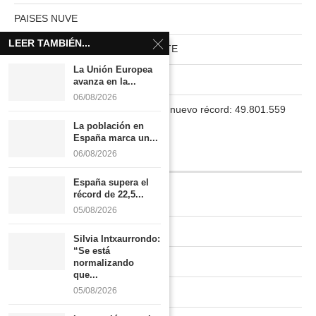
PAISES NUVE
LEER TAMBIÉN...
HABITAT RURAL AUTOSUFICIENTE
La Unión Europea
Boletín
avanza en la...
06/08/2026
La población en España marca un nuevo récord: 49.801.559
habitantes
La población en
España marca un...
06/08/2026
INFORMACIÓN
España supera el
récord de 22,5...
Quiénes somos
05/08/2026
Contacto
Silvia Intxaurrondo:
“Se está
Newsletter
normalizando
que...
Publicidad tarifas
05/08/2026