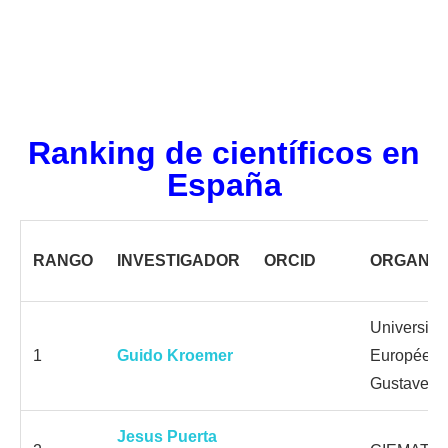
Ranking de científicos en
España
RANGO
INVESTIGADOR
ORCID
ORGANIZ
Universida
1
Guido Kroemer
Européen 
Gustave R
Jesus Puerta