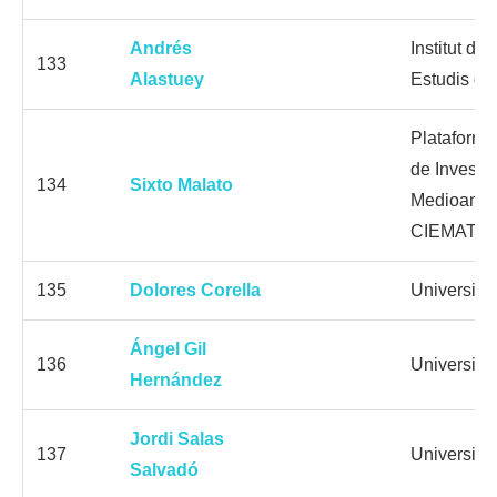
Andrés
Institut de
133
Alastuey
Estudis de
Plataforma
de Investi
134
Sixto Malato
Medioambie
CIEMAT
135
Dolores Corella
Universita
Ángel Gil
136
Universida
Hernández
Jordi Salas
137
Universitat 
Salvadó