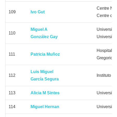
Centre Nac
109
Ivo Gut
Centre de
Miguel A
Universida
110
González Gay
Universita
Hospital G
111
Patricia Muñoz
Gregorio 
Luis Miguel
112
Instituto C
García Segura
113
Alicia M Sintes
Universitat
114
Miguel Hernan
Universida