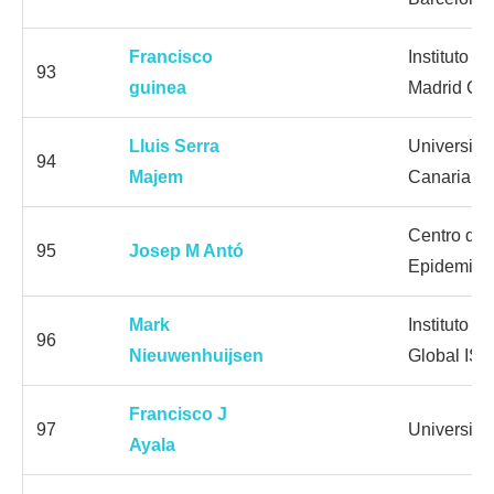
Francisco
Instituto d
93
guinea
Madrid CS
Lluis Serra
Universida
94
Majem
Canaria
Centro de 
95
Josep M Antó
Epidemiol
Mark
Instituto d
96
Nieuwenhuijsen
Global ISG
Francisco J
97
Universidad
Ayala