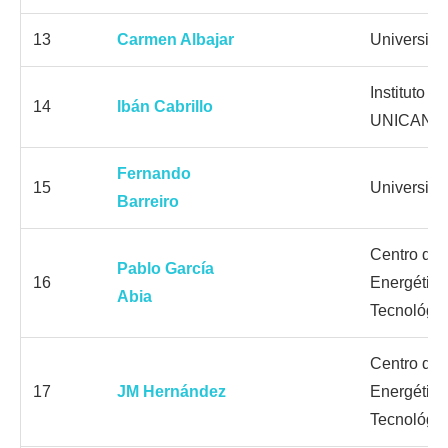
13
Carmen Albajar
Universida
Instituto d
14
Ibán Cabrillo
UNICAN C
Fernando
15
Universida
Barreiro
Centro de 
Pablo García
16
Energética
Abia
Tecnológi
Centro de 
17
JM Hernández
Energética
Tecnológi