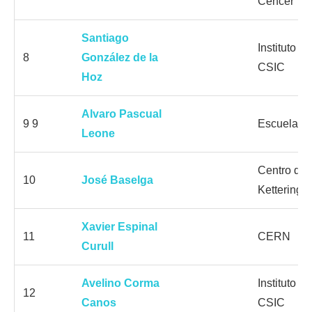
Cencer
Santiago
Instituto 
8
González de la
CSIC
Hoz
Alvaro Pascual
9 9
Escuela M
Leone
Centro de
10
José Baselga
Kettering
Xavier Espinal
11
CERN
Curull
Avelino Corma
Instituto 
12
Canos
CSIC