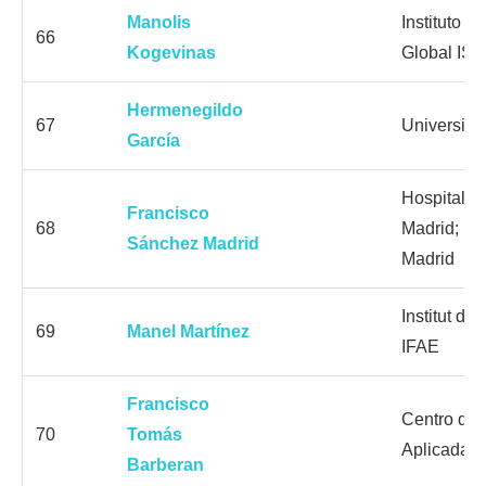
Manolis
Instituto d
66
Kogevinas
Global ISG
Hermenegildo
67
Universitat
García
Hospital U
Francisco
68
Madrid; U
Sánchez Madrid
Madrid
Institut de
69
Manel Martínez
IFAE
Francisco
Centro de 
70
Tomás
Aplicada 
Barberan