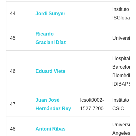
Instituto 
44
Jordi Sunyer
ISGlobal
Ricardo
45
Universita
Graciani Díaz
Hospital Cl
Barcelona; 
46
Eduard Vieta
Biomèdique
IDIBAPS;
Juan José
Icsoft0002-
Instituto 
47
Hernández Rey
1527-7200
CSIC
Universida
48
Antoni Ribas
Angeles