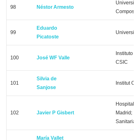
Universida
98
Néstor Armesto
Compostel
Eduardo
99
Universita
Picatoste
Instituto 
100
José WF Valle
CSIC
Silvia de
101
Institut Ca
Sanjose
Hospital U
102
Javier P Gisbert
Madrid; Ins
Sanitaria 
María Vallet