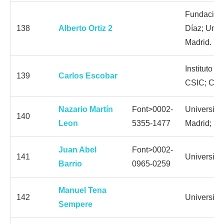
Fundación
138
Alberto Ortiz 2
Díaz; Univ
Madrid.
Instituto 
139
Carlos Escobar
CSIC; CE
Nazario Martín
Font>0002-
Universid
140
Leon
5355-1477
Madrid; I
Juan Abel
Font>0002-
141
Universid
Barrio
0965-0259
Manuel Tena
142
Universida
Sempere