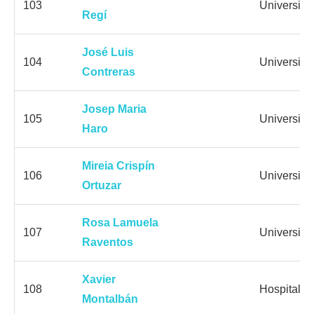
103
Universid
Regí
José Luis
104
Universid
Contreras
Josep Maria
105
Universita
Haro
Mireia Crispín
106
Universid
Ortuzar
Rosa Lamuela
107
Universita
Raventos
Xavier
108
Hospital Un
Montalbán