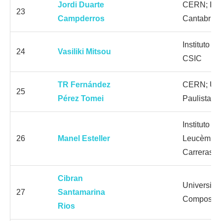
Jordi Duarte
CERN; Inst
23
Campderros
Cantabria
Instituto 
24
Vasiliki Mitsou
CSIC
TR Fernández
CERN; Uni
25
Pérez Tomei
Paulista
Instituto d
26
Manel Esteller
Leucèmia 
Carreras; 
Cibran
Universida
27
Santamarina
Compostel
Rios