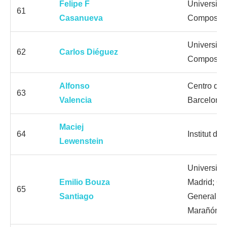
Felipe F
Universida
61
Casanueva
Compostel
Universida
62
Carlos Diéguez
Compostel
Alfonso
Centro de
63
Valencia
Barcelona
Maciej
64
Institut d
Lewenstein
Universid
Emilio Bouza
Madrid; C
65
Santiago
General Un
Marañón