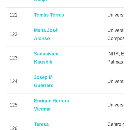
121
Tomás Torres
Universida
María José
Universida
122
Alonso
Compostel
Sadasivam
INRA; ERA
123
Kaushik
Palmas de
Josep M
124
Universida
Guerrero
Enrique Herrera
125
Universida
Viedma
Teresa
Centro de 
126