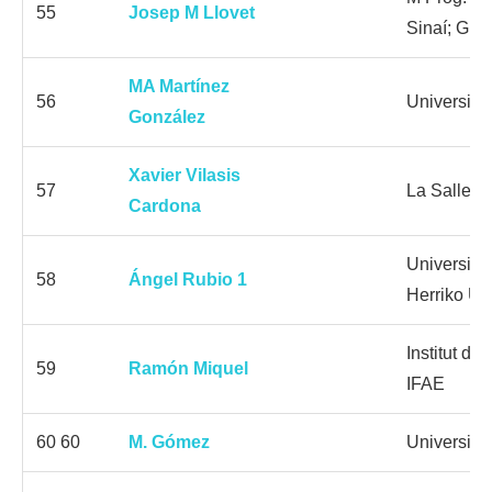
55
Josep M Llovet
Sinaí; Gr
MA Martínez
56
Universida
González
Xavier Vilasis
57
La Salle U
Cardona
Universida
58
Ángel Rubio 1
Herriko Uni
Institut de
59
Ramón Miquel
IFAE
60 60
M. Gómez
Universitat 