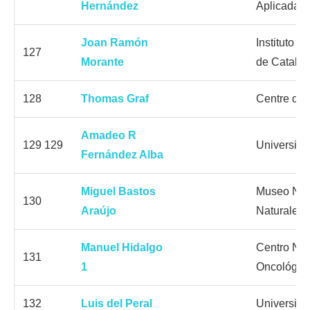
Hernández
Aplicada 
Joan Ramón
Instituto d
127
Morante
de Catalu
128
Thomas Graf
Centre de
Amadeo R
129 129
Universida
Fernández Alba
Miguel Bastos
Museo Nac
130
Araújo
Naturales
Manuel Hidalgo
Centro Nac
131
1
Oncológic
132
Luis del Peral
Universida