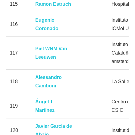
115
Ramon Estruch
Hospital C
Eugenio
Instituto 
116
Coronado
ICMol Univ
Instituto d
Piet WNM Van
117
Cataluña I
Leeuwen
amsterdam;
Alessandro
118
La Salle U
Camboni
Ángel T
Centro de 
119
Martínez
CSIC
Javier García de
120
Institut d
Abajo