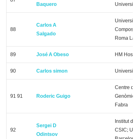
Baquero
Universita
Universida
Carlos A
88
Compostela
Salgado
Roma La S
89
José A Obeso
HM Hospit
90
Carlos simon
Universita
Centre de 
91 91
Roderic Guigo
Genòmica;
Fabra
Institut de
Sergei D
92
CSIC; Univ
Odintsov
Barcelona