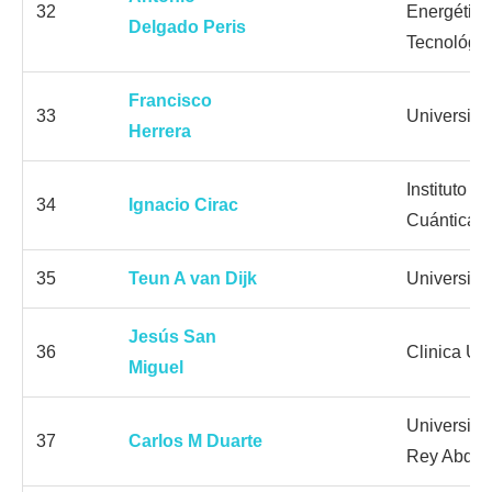
32
Energética
Delgado Peris
Tecnológi
Francisco
33
Universida
Herrera
Instituto 
34
Ignacio Cirac
Cuántica
35
Teun A van Dijk
Universita
Jesús San
36
Clinica Un
Miguel
Universida
37
Carlos M Duarte
Rey Abdul