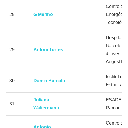
Centro de 
28
G Merino
Energética
Tecnológi
Hospital Cl
Barcelona;
29
Antoni Torres
d’Investig
August Pi 
Institut de
30
Damià Barceló
Estudis de
Juliana
ESADE Bus
31
Waltermann
Ramon Llu
Centro de 
Antonio