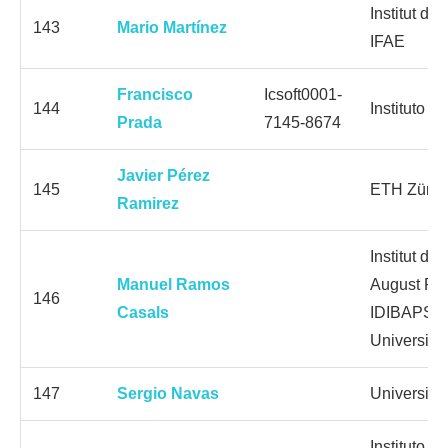
Institut de
143
Mario Martínez
IFAE
Francisco
Icsoft0001-
144
Instituto 
Prada
7145-8674
Javier Pérez
145
ETH Züric
Ramirez
Institut d
Manuel Ramos
August Pi 
146
Casals
IDIBAPS; H
Universita
147
Sergio Navas
Universida
Instituto H