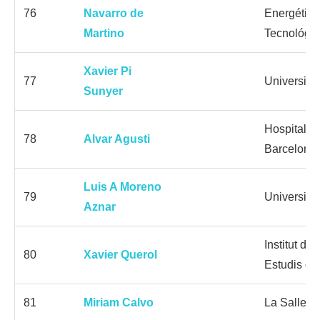
76
Navarro de
Energética
Martino
Tecnológi
Xavier Pi
77
Universid
Sunyer
Hospital Cl
78
Alvar Agusti
Barcelona
Luis A Moreno
79
Universid
Aznar
Institut de
80
Xavier Querol
Estudis de
81
Miriam Calvo
La Salle U