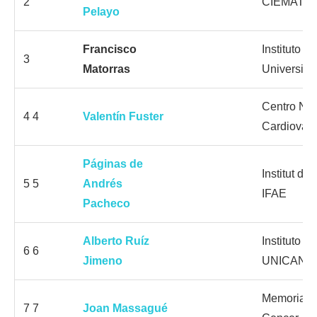
2
CIEMAT
Pelayo
Francisco
Instituto d
3
Matorras
Universida
Centro Nac
4 4
Valentín Fuster
Cardiovas
Páginas de
Institut de
5 5
Andrés
IFAE
Pacheco
Alberto Ruíz
Instituto d
6 6
Jimeno
UNICAN C
Memorial S
7 7
Joan Massagué