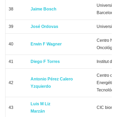
Universitat
38
Jaime Bosch
Barcelona 
39
José Ordovas
Universida
Centro Nac
40
Erwin F Wagner
Oncológic
41
Diego F Torres
Institut de
Centro de 
Antonio Pérez Calero
42
Energética
Yzquierdo
Tecnológi
Luis M Liz
43
CIC biom
Marzán