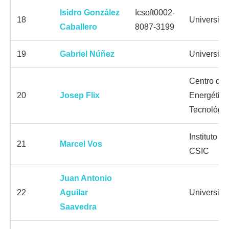
Isidro González
Icsoft0002-
18
Universida
Caballero
8087-3199
19
Gabriel Núñez
Universida
Centro de 
20
Josep Flix
Energética
Tecnológi
Instituto 
21
Marcel Vos
CSIC
Juan Antonio
22
Aguilar
Universida
Saavedra