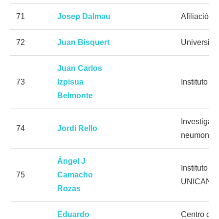
71
Josep Dalmau
Afiliación
72
Juan Bisquert
Universita
Juan Carlos
73
Izpisua
Instituto S
Belmonte
Investigaci
74
Jordi Rello
neumonía 
Ángel J
Instituto d
75
Camacho
UNICAN C
Rozas
Eduardo
Centro de 