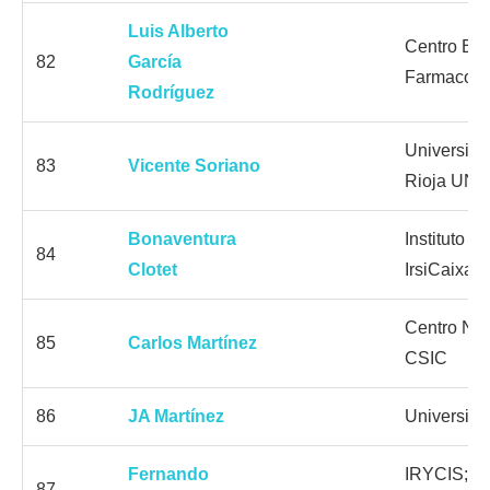
Luis Alberto
Centro Esp
82
García
Farmacoep
Rodríguez
Universida
83
Vicente Soriano
Rioja UNI
Bonaventura
Instituto d
84
Clotet
IrsiCaixa
Centro Nac
85
Carlos Martínez
CSIC
86
JA Martínez
Universida
Fernando
IRYCIS; C
87