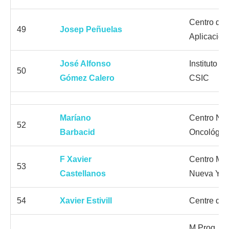
Centro de 
49
Josep Peñuelas
Aplicacio
José Alfonso
Instituto d
50
Gómez Calero
CSIC
Maríano
Centro Nac
52
Barbacid
Oncológic
F Xavier
Centro Méd
53
Castellanos
Nueva Yor
54
Xavier Estivill
Centre de
M Prog. De