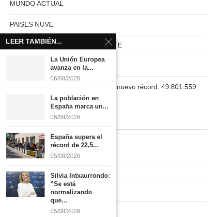
MUNDO ACTUAL
PAISES NUVE
LEER TAMBIÉN...
HABITAT RURAL AUTOSUFICIENTE
La Unión Europea
Boletín
avanza en la...
06/08/2026
La población en España marca un nuevo récord: 49.801.559
habitantes
La población en
España marca un...
06/08/2026
INFORMACIÓN
España supera el
récord de 22,5...
Quiénes somos
05/08/2026
Contacto
Silvia Intxaurrondo:
“Se está
Newsletter
normalizando
que...
05/08/2026
Publicidad tarifas