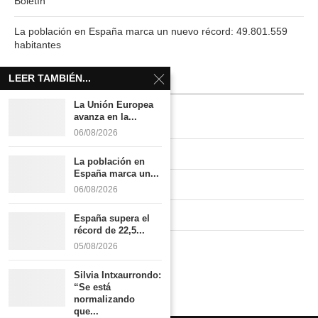
Boletín
La población en España marca un nuevo récord: 49.801.559
habitantes
LEER TAMBIÉN...
INFORMACIÓN
La Unión Europea
avanza en la...
Quiénes somos
06/08/2026
Contacto
La población en
España marca un...
Newsletter
06/08/2026
Publicidad tarifas
España supera el
récord de 22,5...
Política de privacidad
05/08/2026
Silvia Intxaurrondo:
“Se está
normalizando
que...