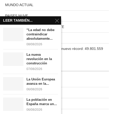
MUNDO ACTUAL
PAISES NUVE
LEER TAMBIÉN...
HABITAT RURAL AUTOSUFICIENTE
“La edad no debe
contraindicar
Boletín
absolutamente...
08/08/2026
La población en España marca un nuevo récord: 49.801.559
habitantes
La nueva
revolución en la
construcción
INFORMACIÓN
07/08/2026
La Unión Europea
Quiénes somos
avanza en la...
06/08/2026
Contacto
La población en
Newsletter
España marca un...
06/08/2026