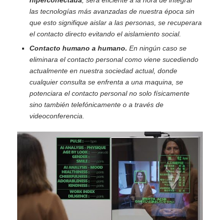
las tecnologías más avanzadas de nuestra época sin
que esto signifique aislar a las personas, se recuperara
el contacto directo evitando el aislamiento social.
Contacto humano a humano.
En ningún caso se
eliminara el contacto personal como viene sucediendo
actualmente en nuestra sociedad actual, donde
cualquier consulta se enfrenta a una maquina, se
potenciara el contacto personal no solo físicamente
sino también telefónicamente o a través de
videoconferencia.
La
Universidad del futuro
va mucho más allá de la mera
certificación académica, la
independencia de las
universidades
como un pilar fundamental es crucial, dos
motivos lo explican claramente:
Esto es vital para asegurar la continuidad y la sostenibilidad