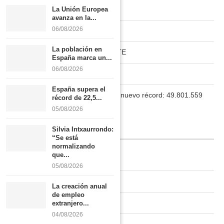
MUNDO ACTUAL
La Unión Europea
avanza en la...
06/08/2026
PAISES NUVE
La población en
HABITAT RURAL AUTOSUFICIENTE
España marca un...
06/08/2026
Boletín
España supera el
La población en España marca un nuevo récord: 49.801.559
récord de 22,5...
habitantes
05/08/2026
INFORMACIÓN
Silvia Intxaurrondo:
“Se está
normalizando
que...
Quiénes somos
05/08/2026
Contacto
La creación anual
de empleo
Newsletter
extranjero...
04/08/2026
Publicidad tarifas