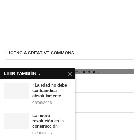
LICENCIA CREATIVE COMMONS
licencia creative commons
LEER TAMBIÉN...
“La edad no debe
CATEGORÍAS
contraindicar
absolutamente...
08/08/2026
INVESTIGACIÓN
La nueva
HÁBITAT RURAL
revolución en la
construcción
UNIVERSIDAD
07/08/2026