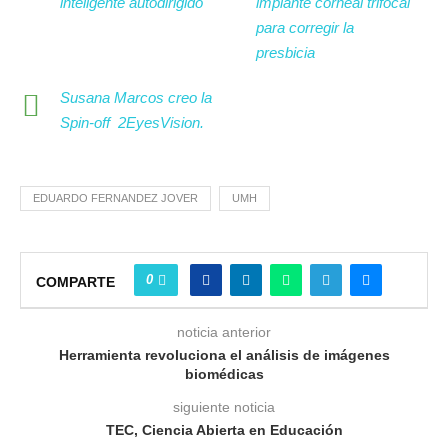
inteligente autodirigido
implante corneal trifocal
para corregir la
presbicia
Susana Marcos creo la
Spin-off 2EyesVision.
EDUARDO FERNANDEZ JOVER
UMH
0
COMPARTE
noticia anterior
Herramienta revoluciona el análisis de imágenes
biomédicas
siguiente noticia
TEC, Ciencia Abierta en Educación