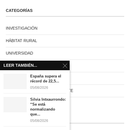
CATEGORÍAS
INVESTIGACIÓN
HÁBITAT RURAL
UNIVERSIDAD
LEER TAMBIÉN...
MUNDO ACTUAL
España supera el
PAISES NUVE
récord de 22,5...
05/08/2026
HABITAT RURAL AUTOSUFICIENTE
Silvia Intxaurrondo:
Boletín
“Se está
normalizando
que...
INFORMACIÓN
05/08/2026