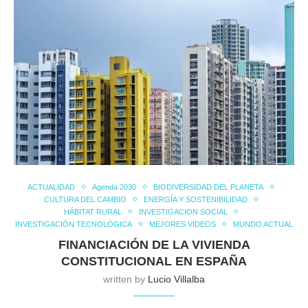
ACTUALIDAD
Agenda 2030
BIODIVERSIDAD DEL PLANETA
CULTURA DEL CAMBIO
ENERGÍA Y SOSTENIBILIDAD
HÁBITAT RURAL
INVESTIGACION SOCIAL
INVESTIGACIÓN TECNOLÓGICA
MEJORES VIDEOS
MUNDO ACTUAL
FINANCIACIÓN DE LA VIVIENDA
CONSTITUCIONAL EN ESPAÑA
written by
Lucio Villalba