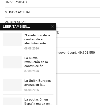
UNIVERSIDAD
MUNDO ACTUAL
PAISES NUVE
LEER TAMBIÉN...
HABITAT RURAL AUTOSUFICIENTE
“La edad no debe
contraindicar
Boletín
absolutamente...
08/08/2026
La población en España marca un nuevo récord: 49.801.559
habitantes
La nueva
revolución en la
construcción
INFORMACIÓN
07/08/2026
La Unión Europea
Quiénes somos
avanza en la...
06/08/2026
Contacto
La población en
Newsletter
España marca un...