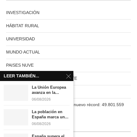
INVESTIGACIÓN
HÁBITAT RURAL
UNIVERSIDAD
MUNDO ACTUAL
PAISES NUVE
LEER TAMBIÉN...
HABITAT RURAL AUTOSUFICIENTE
La Unión Europea
Boletín
avanza en la...
06/08/2026
La población en España marca un nuevo récord: 49.801.559
habitantes
La población en
España marca un...
06/08/2026
INFORMACIÓN
España supera el