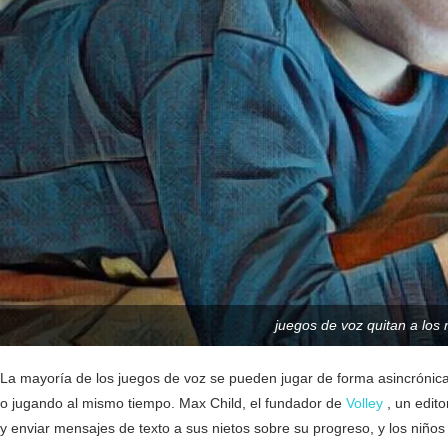
juegos de voz quitan a los 
La mayoría de los juegos de voz se pueden jugar de forma asincrónica,
o jugando al mismo tiempo. Max Child, el fundador de
Volley
, un edito
y enviar mensajes de texto a sus nietos sobre su progreso, y los niñ