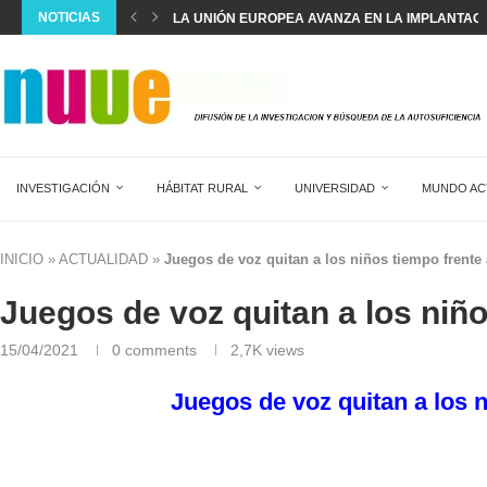
NOTICIAS
LA POBLACIÓN EN ESPAÑA MARCA UN NUEVO R
ESPAÑA SUPERA EL RÉCORD DE 22,5 MILLONES 
SILVIA INTXAURRONDO: “SE ESTÁ NORMALIZAND
LA CREACIÓN ANUAL DE EMPLEO EXTRANJERO 
EL DIAGNÓSTICO Y TRATAMIENTO DEL DOLOR AG
DOS MESES SIN HACER HORAS EXTRA EN 17...
SALVAR LA SANIDAD PÚBLICA
INVESTIGACIÓN
HÁBITAT RURAL
UNIVERSIDAD
MUNDO AC
INICIO
»
ACTUALIDAD
»
Juegos de voz quitan a los niños tiempo frente a
Juegos de voz quitan a los niño
15/04/2021
0 comments
2,7K
views
Juegos de voz quitan a los n