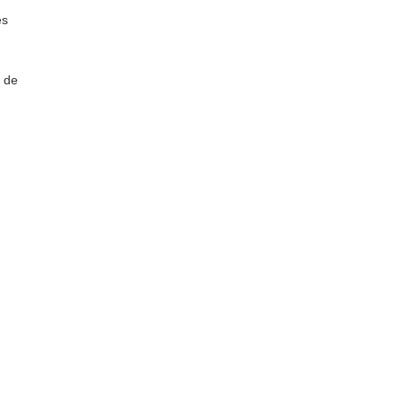
es
s de