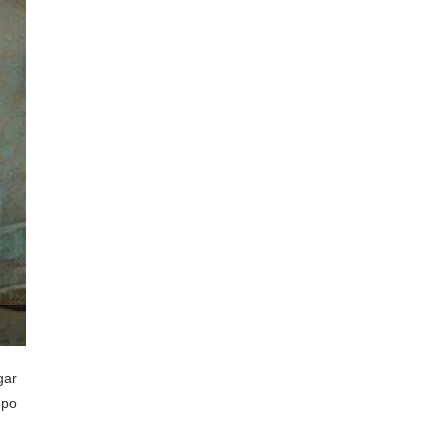
gar
mpo