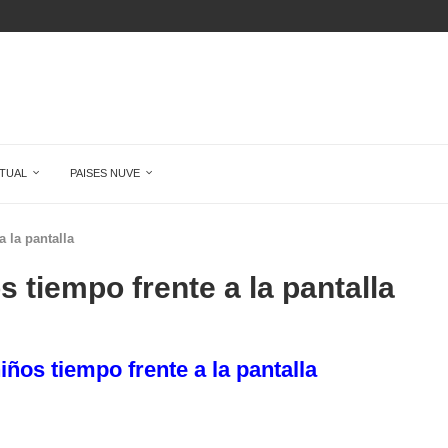
ÉCORD:...
DE...
O QUE ALGUIEN MIENTA,...
SUPERA POR...
UDO Y...
TUAL
PAISES NUVE
 la pantalla
s tiempo frente a la pantalla
iños tiempo frente a la pantalla