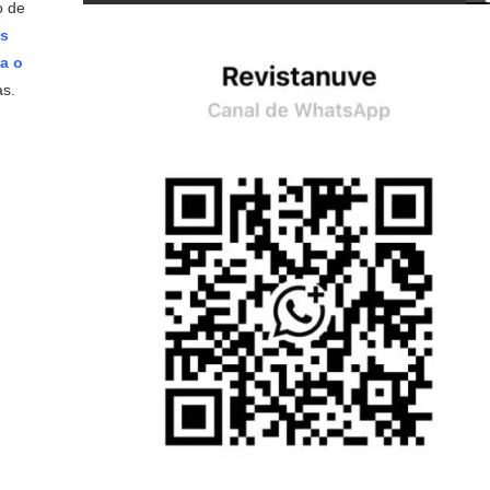
o de
os
ia o
as.