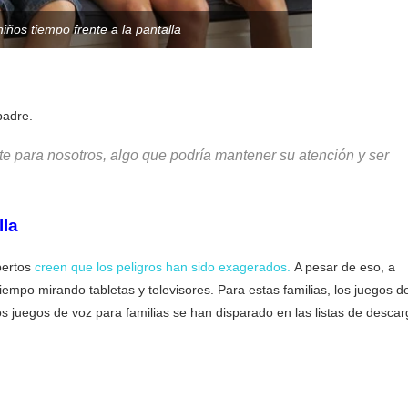
niños tiempo frente a la pantalla
padre.
te para nosotros, algo que podría mantener su atención y ser
lla
pertos
creen que los peligros han sido exagerados.
A pesar de eso, a
mpo mirando tabletas y televisores. Para estas familias, los juegos d
s juegos de voz para familias se han disparado en las listas de desca