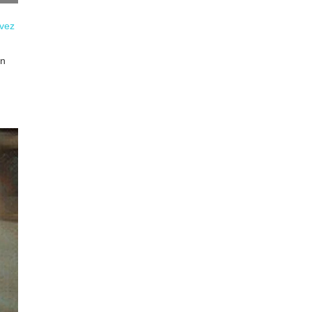
 vez
en