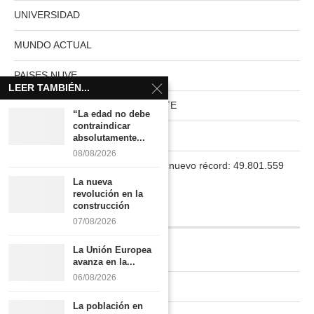
UNIVERSIDAD
MUNDO ACTUAL
PAISES NUVE
LEER TAMBIÉN...
HABITAT RURAL AUTOSUFICIENTE
“La edad no debe
contraindicar
Boletín
absolutamente...
08/08/2026
La población en España marca un nuevo récord: 49.801.559
habitantes
La nueva
revolución en la
construcción
INFORMACIÓN
07/08/2026
La Unión Europea
Quiénes somos
avanza en la...
06/08/2026
Contacto
La población en