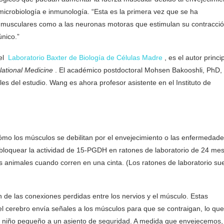
microbiología e inmunología. “Esta es la primera vez que se ha
as musculares como a las neuronas motoras que estimulan su contracci
único.”
del
Laboratorio Baxter de Biología de Células Madre
, es el autor princi
lational Medicine
. El académico postdoctoral Mohsen Bakooshli, PhD, 
s del estudio. Wang es ahora profesor asistente en el Instituto de
cómo los músculos se debilitan por el envejecimiento o las enfermedade
loquear la actividad de 15-PGDH en ratones de laboratorio de 24 me
 los animales cuando corren en una cinta. (Los ratones de laboratorio su
 de las conexiones perdidas entre los nervios y el músculo. Estas
 cerebro envía señales a los músculos para que se contraigan, lo que
un niño pequeño a un asiento de seguridad. A medida que envejecemos,