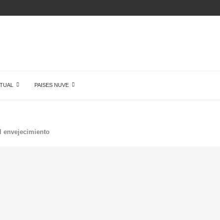
ÓN DE...
TUAL
PAISES NUVE
l envejecimiento