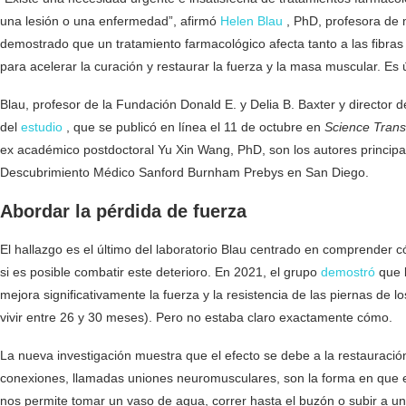
una lesión o una enfermedad”, afirmó
Helen Blau
, PhD, profesora de 
demostrado que un tratamiento farmacológico afecta tanto a las fibr
para acelerar la curación y restaurar la fuerza y ​​la masa muscular. Es 
Blau, profesor de la Fundación Donald E. y Delia B. Baxter y director 
del
estudio
, que se publicó en línea el 11 de octubre en
Science Trans
ex académico postdoctoral Yu Xin Wang, PhD, son los autores principale
Descubrimiento Médico Sanford Burnham Prebys en San Diego.
Abordar la pérdida de fuerza
El hallazgo es el último del laboratorio Blau centrado en comprender 
si es posible combatir este deterioro. En 2021, el grupo
demostró
que b
mejora significativamente la fuerza y ​​la resistencia de las piernas de
vivir entre 26 y 30 meses). Pero no estaba claro exactamente cómo.
La nueva investigación muestra que el efecto se debe a la restauración
conexiones, llamadas uniones neuromusculares, son la forma en que el
nos permite tomar un vaso de agua, correr hasta el buzón o subir a 