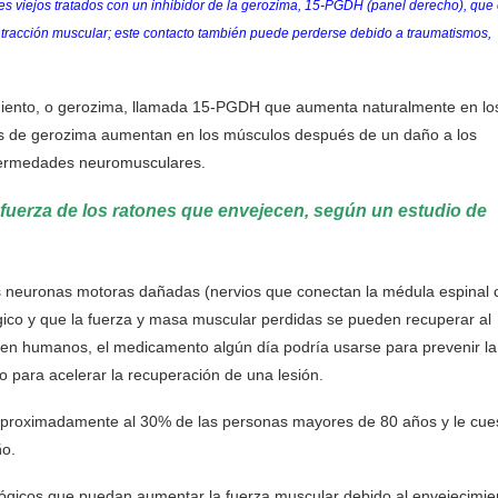
nes viejos tratados con un inhibidor de la gerozima, 15-PGDH (panel derecho), que
contracción muscular; este contacto también puede perderse debido a traumatismos,
imiento, o gerozima, llamada 15-PGDH que aumenta naturalmente en lo
es de gerozima aumentan en los músculos después de un daño a los
nfermedades neuromusculares.
fuerza de los ratones que envejecen, según un estudio de
as neuronas motoras dañadas (nervios que conectan la médula espinal 
ico y que la fuerza y ​​masa muscular perdidas se pueden recuperar al
 en humanos, el medicamento algún día podría usarse para prevenir la
 para acelerar la recuperación de una lesión.
ta aproximadamente al 30% de las personas mayores de 80 años y le cue
ño.
lógicos que puedan aumentar la fuerza muscular debido al envejecimie