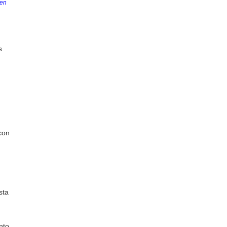
 en
s
con
sta
nto,