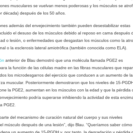
ciones musculares se vuelvan menos poderosas y los músculos se atrof
r década) después de los 50 años.
ones además del envejecimiento también pueden desestabilizar estas
ncluido el desuso de los músculos debido al reposo en cama después 
d o lesión, o enfermedades que desgastan los músculos como la atro
nal o la esclerosis lateral amiotrófica (también conocida como ELA).
ión
anterior de Blau demostró que una molécula llamada PGE2 es
ara la función de las células madre en las fibras musculares que repa
uidos los microdesgarros del ejercicio que conducen a un aumento de la
rza muscular. Posteriormente demostraron que los niveles de 15-PGD
ne la PGE2, aumentan en los músculos con la edad y que la pérdida 
 envejecimiento podría superarse inhibiendo la actividad de esta enzim
la PGE2.
arte del mecanismo de curación natural del cuerpo y sus niveles
l músculo después de una lesión”, dijo Blau. “Queríamos saber cómo 
dena un aumento de 15-PGDH y, por tanto, la degradación y pérdida 