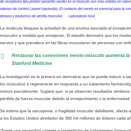
de receptores tipo pretzel (amarillo-verde) en el músculo son más sólidas en rato
ratones de control ( panel izquierdo). El contacto del nervio es esencial para la 
desuso y trastornos de atrofia muscular.
Laboratorio Azul
La molécula bloquea la actividad de una enzima asociada al envejec
músculos a medida que envejecen. El estudio demostró que los nivel
nervios y que prevalece en las fibras musculares de personas con e
Restaurar las conexiones nervio-músculo aumenta la 
Stanford Medicine
La investigación es la primera en demostrar que se puede inducir a l
los músculos) a regenerarse en respuesta a un tratamiento farmacológ
menos parcialmente. Sugiere que, si se observan resultados similares
pérdida de fuerza muscular debido al envejecimiento o la enfermedad o
Se estima que la sarcopenia, o fragilidad muscular debilitante, afec
a los Estados Unidos alrededor de 380 mil millones de dólares cada a
“Existe una necesidad urgente e insatisfecha de tratamientos farmaco