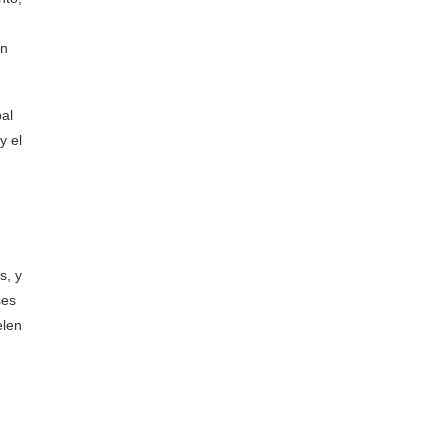
ón
pal
y el
s, y
ses
elen