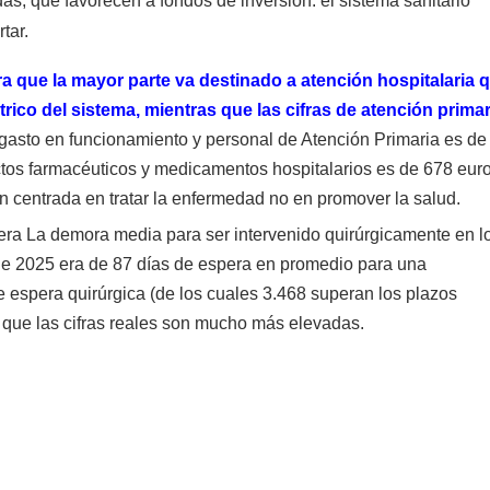
as, que favorecen a fondos de inversión: el sistema sanitario
tar.
ra que la mayor parte va destinado a atención hospitalaria 
rico del sistema, mientras que las cifras de atención primar
gasto en funcionamiento y personal de Atención Primaria es de
ctos farmacéuticos y medicamentos hospitalarios es de 678 euro
ón centrada en tratar la enfermedad no en promover la salud.
era La demora media para ser intervenido quirúrgicamente en l
 de 2025 era de 87 días de espera en promedio para una
e espera quirúrgica (de los cuales 3.468 superan los plazos
 que las cifras reales son mucho más elevadas.