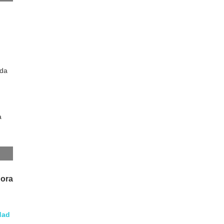
 da
a
dora
dad