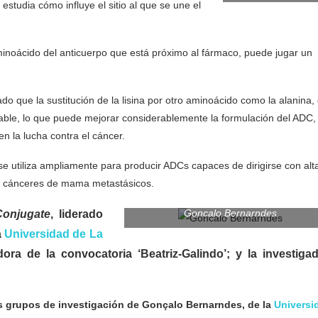
estudia cómo influye el sitio al que se une el
inoácido del anticuerpo que está próximo al fármaco, puede jugar un
o que la sustitución de la lisina por otro aminoácido como la alanina,
ble, lo que puede mejorar considerablemente la formulación del ADC,
n la lucha contra el cáncer.
e utiliza ampliamente para producir ADCs capaces de dirigirse con alt
s cánceres de mama metastásicos.
Goncalo Bernarndes
Conjugate
, liderado
a
Universidad de La
ra de la convocatoria ‘Beatriz-Galindo’; y la investiga
s grupos de investigación de Gonçalo Bernarndes, de la
Universi