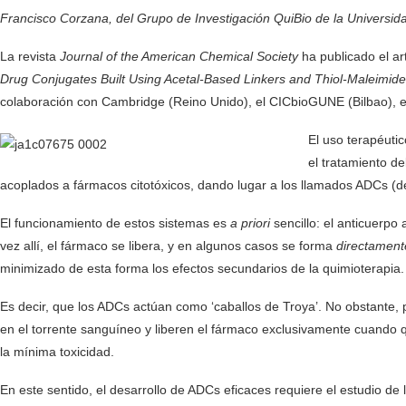
Francisco Corzana, del Grupo de Investigación QuiBio de la Universid
La revista
Journal of the American Chemical Society
ha publicado el ar
Drug Conjugates Built Using Acetal-Based Linkers and Thiol-Maleimid
colaboración con Cambridge (Reino Unido), el CICbioGUNE (Bilbao), e
El uso terapéuti
el tratamiento d
acoplados a fármacos citotóxicos, dando lugar a los llamados ADCs (d
El funcionamiento de estos sistemas es
a priori
sencillo: el anticuerpo
vez allí, el fármaco se libera, y en algunos casos se forma
directament
minimizado de esta forma los efectos secundarios de la quimioterapia.
Es decir, que los ADCs actúan como ‘caballos de Troya’. No obstante,
en el torrente sanguíneo y liberen el fármaco exclusivamente cuando qu
la mínima toxicidad.
En este sentido, el desarrollo de ADCs eficaces requiere el estudio de 