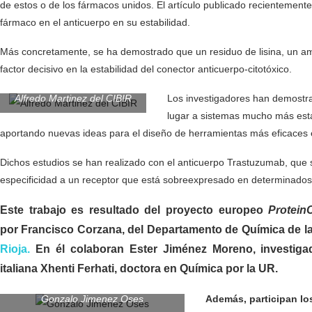
de estos o de los fármacos unidos. El artículo publicado recientemente 
fármaco en el anticuerpo en su estabilidad.
Más concretamente, se ha demostrado que un residuo de lisina, un am
factor decisivo en la estabilidad del conector anticuerpo-citotóxico.
Alfredo Martinez del CIBIR
Los investigadores han demostrad
lugar a sistemas mucho más esta
aportando nuevas ideas para el diseño de herramientas más eficaces e
Dichos estudios se han realizado con el anticuerpo Trastuzumab, que s
especificidad a un receptor que está sobreexpresado en determinado
Este trabajo es resultado del proyecto europeo
Protein
por Francisco Corzana, del Departamento de Química de l
Rioja.
En él colaboran Ester Jiménez Moreno, investigado
italiana Xhenti Ferhati, doctora en Química por la UR.
Gonzalo Jimenez Oses
Además, participan lo