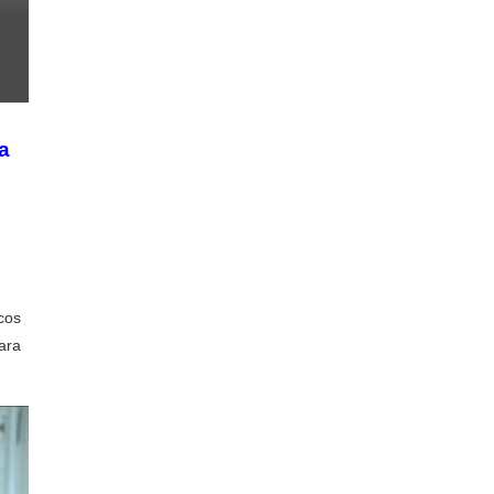
a
E
cos
ara