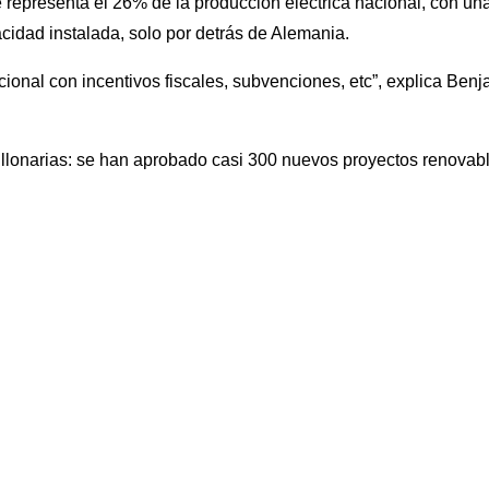
representa el 26% de la producción eléctrica nacional, con un
idad instalada, solo por detrás de Alemania.
ional con incentivos fiscales, subvenciones, etc”, explica Ben
illonarias: se han aprobado casi 300 nuevos proyectos renovab