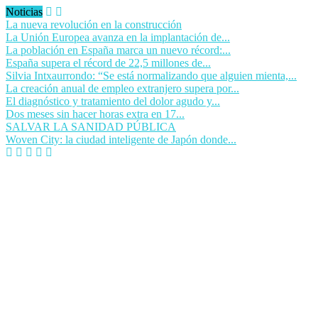
Noticias
La nueva revolución en la construcción
La Unión Europea avanza en la implantación de...
La población en España marca un nuevo récord:...
España supera el récord de 22,5 millones de...
Silvia Intxaurrondo: “Se está normalizando que alguien mienta,...
La creación anual de empleo extranjero supera por...
El diagnóstico y tratamiento del dolor agudo y...
Dos meses sin hacer horas extra en 17...
SALVAR LA SANIDAD PÚBLICA
Woven City: la ciudad inteligente de Japón donde...