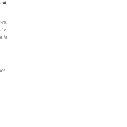
tad,
awa.
ntos
e la
del