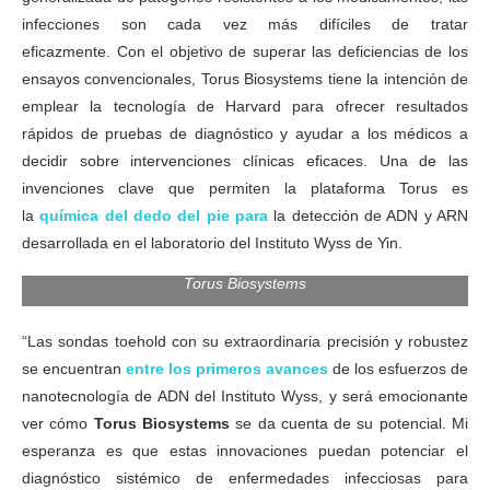
infecciones son cada vez más difíciles de tratar
eficazmente. Con el objetivo de superar las deficiencias de los
ensayos convencionales, Torus Biosystems tiene la intención de
emplear la tecnología de Harvard para ofrecer resultados
rápidos de pruebas de diagnóstico y ayudar a los médicos a
El Instituto Wyss de Harvard lanza Torus Biosystems como
decidir sobre intervenciones clínicas eficaces. Una de las
pionero en su plataforma integral de diagnóstico de
invenciones clave que permiten la plataforma Torus es
enfermedades infecciosas. El enfoque utiliza la tecnología de
la
química del dedo del pie para
la detección de ADN y ARN
“ADN de apoyo” para detectar rápida y cuantitativamente
patógenos microbianos y marcadores de respuesta inmune
desarrollada en el laboratorio del Instituto Wyss de Yin.
del huésped de una manera altamente multiplexada. Crédito:
Torus Biosystems
“Las sondas toehold con su extraordinaria precisión y robustez
se encuentran
entre los primeros avances
de los esfuerzos de
nanotecnología de ADN del Instituto Wyss, y será emocionante
ver cómo
Torus Biosystems
se da cuenta de su potencial. Mi
esperanza es que estas innovaciones puedan potenciar el
diagnóstico sistémico de enfermedades infecciosas para