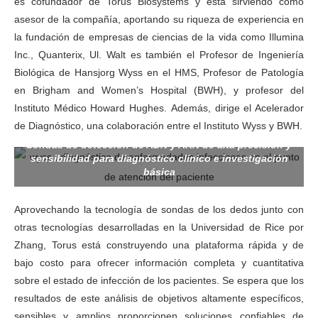
es cofundador de Torus Biosystems y está sirviendo como
asesor de la compañía, aportando su riqueza de experiencia en
la fundación de empresas de ciencias de la vida como Illumina
Inc., Quanterix, Ul. Walt es también el Profesor de Ingeniería
Biológica de Hansjorg Wyss en el HMS, Profesor de Patología
en Brigham and Women’s Hospital (BWH), y profesor del
Instituto Médico Howard Hughes. Además, dirige el Acelerador
de Diagnóstico, una colaboración entre el Instituto Wyss y BWH.
Sondas de dedo para la detección de ácidos nucleicos
Sondas de detección de ADN y ARN de alta precisión y
sensibilidad para diagnóstico clínico e investigación
básica
Aprovechando la tecnología de sondas de los dedos junto con
otras tecnologías desarrolladas en la Universidad de Rice por
Zhang, Torus está construyendo una plataforma rápida y de
bajo costo para ofrecer información completa y cuantitativa
sobre el estado de infección de los pacientes. Se espera que los
resultados de este análisis de objetivos altamente específicos,
sensibles y amplios proporcionen soluciones confiables de