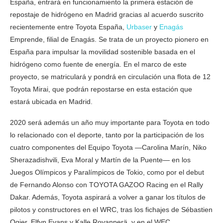
España, entrará en funcionamiento la primera estación de
repostaje de hidrógeno en Madrid gracias al acuerdo suscrito
recientemente entre Toyota España,
Urbaser
y
Enagás
Emprende, filial de Enagás. Se trata de un proyecto pionero en
España para impulsar la movilidad sostenible basada en el
hidrógeno como fuente de energía. En el marco de este
proyecto, se matriculará y pondrá en circulación una flota de 12
Toyota Mirai, que podrán repostarse en esta estación que
estará ubicada en Madrid.
2020 será además un año muy importante para Toyota en todo
lo relacionado con el deporte, tanto por la participación de los
cuatro componentes del Equipo Toyota —Carolina Marín, Niko
Sherazadishvili, Eva Moral y Martín de la Puente— en los
Juegos Olímpicos y Paralímpicos de Tokio, como por el debut
de Fernando Alonso con TOYOTA GAZOO Racing en el Rally
Dakar. Además, Toyota aspirará a volver a ganar los títulos de
pilotos y constructores en el WRC, tras los fichajes de Sébastien
Ogier, Elfyn Evans y Kalle Rovanperä, y en el WEC,