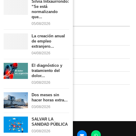
Silvia Intxaurrondo:
Boletín
“Se está
normalizando
que...
INFORMACIÓN
05/08/2026
La creación anual
Quiénes somos
de empleo
extranjero...
Contacto
04/08/2026
Newsletter
El diagnóstico y
tratamiento del
dolor...
Publicidad tarifas
03/08/2026
Política de privacidad
Dos meses sin
hacer horas extra...
03/08/2026
SALVAR LA
SANIDAD PÚBLICA
03/08/2026