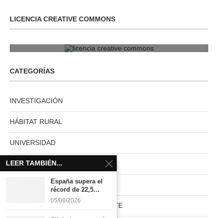
LICENCIA CREATIVE COMMONS
licencia creative commons
CATEGORÍAS
INVESTIGACIÓN
HÁBITAT RURAL
UNIVERSIDAD
LEER TAMBIÉN...
MUNDO ACTUAL
España supera el
PAISES NUVE
récord de 22,5...
05/08/2026
HABITAT RURAL AUTOSUFICIENTE