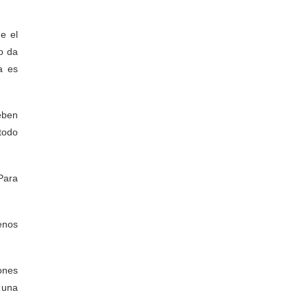
e el
o da
a es
deben
todo
 Para
enos
iones
 una