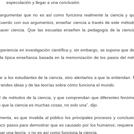
especulación y llegar a una conclusión.
 argumentar que no es así como funciona realmente la ciencia y qu
 acuerdo con sus argumentos, enseñar ciencia a través de este métod
hacer ciencia. Que las escuelas enseñen la pedagogía de la cienci
xperiencia en investigación científica y, sin embargo, se supone que 
 a la típica enseñanza basada en la memorización de los pasos del mé
r a los estudiantes de la ciencia, sino alentarlos a que la entiendan.
 grandes ideas y de las teorías sobre cómo funciona el mundo.
d de métodos de la ciencia, y que comprendan que diferentes fenóm
n que la ciencia es muchas cosas, no solo una”, dijo.
umenta, es que invalida al público los principales procesos y conclus
 cinco pasos para demostrar que es causado por los humanos; requiere
r una teoría, y no es así como funciona la ciencia.