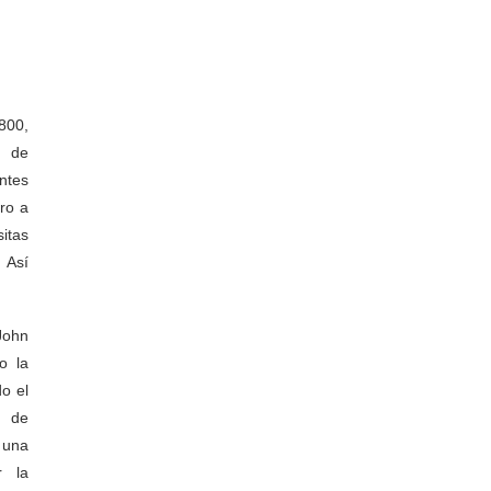
está
800,
a de
ntes
ro a
itas
 Así
John
o la
o el
o de
 una
r la