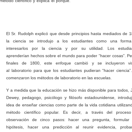
étodo científico y explica el porqué.
TEC -Sobre ciencia y cómo se 
El Sr. Rudolph explicó que desde principios hasta mediados de 1
la ciencia se introdujo a los estudiantes como una form
interesarlos por la ciencia y por su utilidad. Los estudia
aprenderían hechos sobre el mundo para poder “hacer cosas”. Pe
finales de 1800, este enfoque cambió y se incluyeron vis
al laboratorio para que los estudiantes pudieran “hacer ciencia”.
comenzaron los métodos de laboratorio en las escuelas.
Y a medida que la educación se hizo más disponible para todos, 
Dewey, pedagogo, psicólogo y filósofo estadounidense, introduj
idea de enseñar ciencias como parte de la vida cotidiana utilizand
método científico popular. Es decir, a través del proces
observación de cinco pasos: hacer una pregunta, formular
hipótesis, hacer una predicción al reunir evidencia, proba