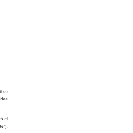
fico
idea
có el
e”).