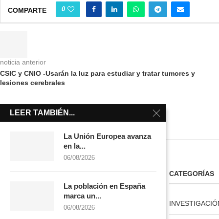
0
COMPARTE
noticia anterior
CSIC y CNIO -Usarán la luz para estudiar y tratar tumores y
lesiones cerebrales
LEER TAMBIÉN...
La Unión Europea avanza
en la...
06/08/2026
LICENCIA CREATIVE COMMONS
CATEGORÍAS
La población en España
marca un...
INVESTIGACIÓ
06/08/2026