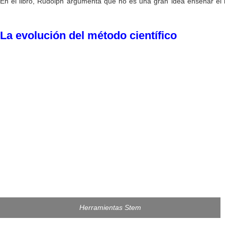
En el libro, Rudolph argumenta que no es una gran idea enseñar el m
enseñando mal en las escuelas
La evolución del método científico
Herramientas Stem