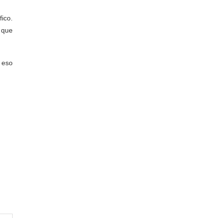
fico.
o que
 eso