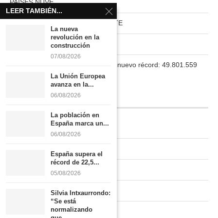
PAISES NUVE
LEER TAMBIÉN...
HABITAT RURAL AUTOSUFICIENTE
La nueva
revolución en la
Boletín
construcción
07/08/2026
La población en España marca un nuevo récord: 49.801.559
habitantes
La Unión Europea
avanza en la...
06/08/2026
INFORMACIÓN
La población en
España marca un...
Quiénes somos
06/08/2026
Contacto
España supera el
récord de 22,5...
Newsletter
05/08/2026
Publicidad tarifas
Silvia Intxaurrondo:
“Se está
normalizando
Política de privacidad
que...