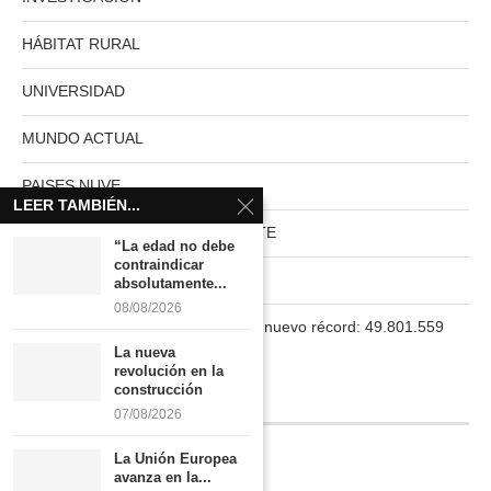
HÁBITAT RURAL
UNIVERSIDAD
MUNDO ACTUAL
PAISES NUVE
LEER TAMBIÉN...
HABITAT RURAL AUTOSUFICIENTE
“La edad no debe
contraindicar
Boletín
absolutamente...
08/08/2026
La población en España marca un nuevo récord: 49.801.559
habitantes
La nueva
revolución en la
construcción
INFORMACIÓN
07/08/2026
La Unión Europea
Quiénes somos
avanza en la...