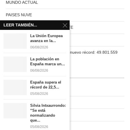
MUNDO ACTUAL
PAISES NUVE
LEER TAMBIÉN...
HABITAT RURAL AUTOSUFICIENTE
La Unión Europea
Boletín
avanza en la...
06/08/2026
La población en España marca un nuevo récord: 49.801.559
habitantes
La población en
España marca un...
06/08/2026
INFORMACIÓN
España supera el
récord de 22,5...
Quiénes somos
05/08/2026
Contacto
Silvia Intxaurrondo:
“Se está
Newsletter
normalizando
que...
Publicidad tarifas
05/08/2026