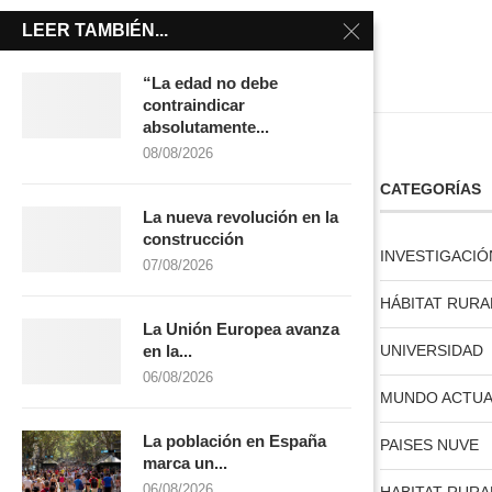
LEER TAMBIÉN...
“La edad no debe
contraindicar
absolutamente...
08/08/2026
LICENCIA CREATIVE COMMONS
CATEGORÍAS
La nueva revolución en la
construcción
INVESTIGACIÓ
07/08/2026
HÁBITAT RURA
La Unión Europea avanza
licencia creative commons
UNIVERSIDAD
en la...
06/08/2026
MUNDO ACTUA
La población en España
PAISES NUVE
marca un...
06/08/2026
HABITAT RURA