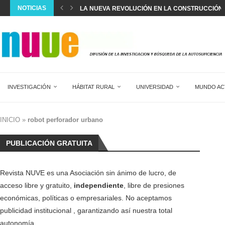
NOTICIAS
LA NUEVA REVOLUCIÓN EN LA CONSTRUCCIÓN
LA UNIÓN EUROPEA AVANZA EN LA IMPLANTACIÓ
LA POBLACIÓN EN ESPAÑA MARCA UN NUEVO R
ESPAÑA SUPERA EL RÉCORD DE 22,5 MILLONES 
SILVIA INTXAURRONDO: “SE ESTÁ NORMALIZAND
LA CREACIÓN ANUAL DE EMPLEO EXTRANJERO 
EL DIAGNÓSTICO Y TRATAMIENTO DEL DOLOR AG
DOS MESES SIN HACER HORAS EXTRA EN 17...
SALVAR LA SANIDAD PÚBLICA
INVESTIGACIÓN
HÁBITAT RURAL
UNIVERSIDAD
MUNDO AC
INICIO
»
robot perforador urbano
PUBLICACIÓN GRATUITA
Revista NUVE es una Asociación sin ánimo de lucro, de
acceso libre y gratuito,
independiente
, libre de presiones
económicas, políticas o empresariales. No aceptamos
publicidad institucional , garantizando así nuestra total
autonomía.