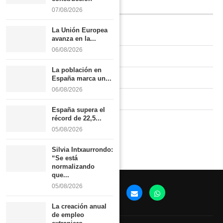
INFORMACIÓN
07/08/2026
La Unión Europea
Quiénes somos
avanza en la...
06/08/2026
Contacto
La población en
Newsletter
España marca un...
06/08/2026
Publicidad tarifas
España supera el
récord de 22,5...
Política de privacidad
05/08/2026
Silvia Intxaurrondo:
“Se está
normalizando
que...
05/08/2026
La creación anual
de empleo