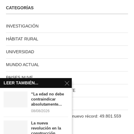
CATEGORÍAS
INVESTIGACIÓN
HÁBITAT RURAL
UNIVERSIDAD
MUNDO ACTUAL
PAISES NUVE
LEER TAMBIÉN...
HABITAT RURAL AUTOSUFICIENTE
“La edad no debe
contraindicar
Boletín
absolutamente...
08/08/2026
La población en España marca un nuevo récord: 49.801.559
habitantes
La nueva
revolución en la
construcción