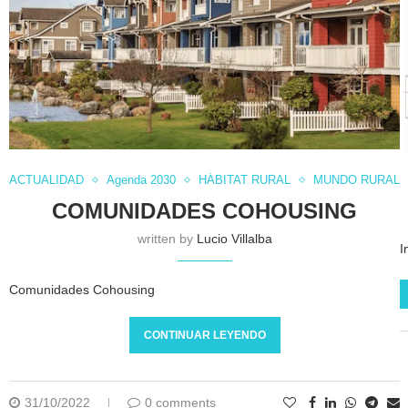
ACTUALIDAD
Agenda 2030
HÁBITAT RURAL
MUNDO RURAL
COMUNIDADES COHOUSING
written by
Lucio Villalba
I
Comunidades Cohousing
CONTINUAR LEYENDO
31/10/2022
0 comments