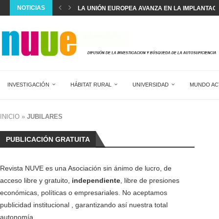
NOTICIAS
LA UNIÓN EUROPEA AVANZA EN LA IMPLANTACIÓ
LA POBLACIÓN EN ESPAÑA MARCA UN NUEVO R
ESPAÑA SUPERA EL RÉCORD DE 22,5 MILLONES 
SILVIA INTXAURRONDO: “SE ESTÁ NORMALIZAND
LA CREACIÓN ANUAL DE EMPLEO EXTRANJERO 
EL DIAGNÓSTICO Y TRATAMIENTO DEL DOLOR AG
DOS MESES SIN HACER HORAS EXTRA EN 17...
SALVAR LA SANIDAD PÚBLICA
WOVEN CITY: LA CIUDAD INTELIGENTE DE JAPÓN
INVESTIGACIÓN
HÁBITAT RURAL
UNIVERSIDAD
MUNDO AC
INICIO
»
JUBILARES
PUBLICACIÓN GRATUITA
Revista NUVE es una Asociación sin ánimo de lucro, de
acceso libre y gratuito,
independiente
, libre de presiones
económicas, políticas o empresariales. No aceptamos
publicidad institucional , garantizando así nuestra total
autonomía.