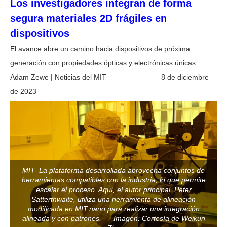
Los investigadores integran de forma
segura materiales 2D frágiles en
dispositivos
El avance abre un camino hacia dispositivos de próxima
generación con propiedades ópticas y electrónicas únicas.
Adam Zewe
|
Noticias del MIT
8 de diciembre
de 2023
MIT- La plataforma desarrollada aprovecha conjuntos de
herramientas compatibles con la industria, lo que permite
escalar el proceso. Aquí, el autor principal, Peter
Satterthwaite, utiliza una herramienta de alineación
modificada en MIT.nano para realizar una integración
alineada y con patrones. Imagen: Cortesía de Weikun