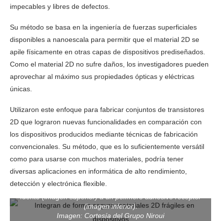
impecables y libres de defectos.
Su método se basa en la ingeniería de fuerzas superficiales
disponibles a nanoescala para permitir que el material 2D se
apile físicamente en otras capas de dispositivos prediseñados.
Como el material 2D no sufre daños, los investigadores pueden
aprovechar al máximo sus propiedades ópticas y eléctricas
únicas.
Utilizaron este enfoque para fabricar conjuntos de transistores
2D que lograron nuevas funcionalidades en comparación con
los dispositivos producidos mediante técnicas de fabricación
MIT: Las diversas fuerzas superficiales disponibles a
convencionales. Su método, que es lo suficientemente versátil
nanoescala permiten a los investigadores adaptar la
como para usarse con muchos materiales, podría tener
transferencia de la matriz adhesiva a muchos materiales
diferentes. Por ejemplo, aquí, mediante el uso de polímeros
diversas aplicaciones en informática de alto rendimiento,
adhesivos, pueden transferir grafeno estampado, una lámina
detección y electrónica flexible.
de carbono de un átomo de espesor, desde un sustrato
fuente (imagen superior) a un polímero adhesivo receptor
(imagen inferior).
Imagen: Cortesía del Grupo Niroui