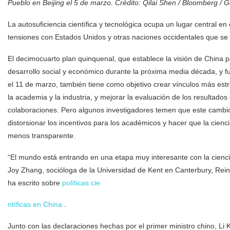
Pueblo en Beijing el 5 de marzo.
Crédito: Qilai Shen / Bloomberg / G
La autosuficiencia científica y tecnológica ocupa un lugar central e
tensiones con Estados Unidos y otras naciones occidentales que se e
El decimocuarto plan quinquenal, que establece la visión de China p
desarrollo social y económico durante la próxima media década, y 
el 11 de marzo, también tiene como objetivo crear vínculos más est
la academia y la industria, y mejorar la evaluación de los resultados 
colaboraciones. Pero algunos investigadores temen que este camb
distorsionar los incentivos para los académicos y hacer que la cienc
menos transparente.
“El mundo está entrando en una etapa muy interesante con la cienci
Joy Zhang, socióloga de la Universidad de Kent en Canterbury, Rei
ha escrito sobre
políticas cie
ntíficas en China
.
Junto con las declaraciones hechas por el primer ministro chino, L