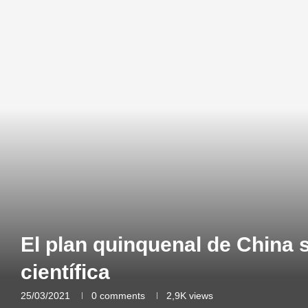
El plan quinquenal de China s
científica
25/03/2021
0 comments
2,9K
views