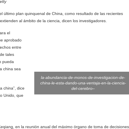
etty
n el último plan quinquenal de China, como resultado de las recientes
xtienden al ámbito de la ciencia, dicen los investigadores.
ara el
fue aprobado
rechos entre
de tales
io pueda
ia china sea
la-abundancia-de-monos-de-investigacion-de-
china-le-esta-dando-una-ventaja-en-la-ciencia-
a china”, dice
del-cerebro–
no Unido, que
i Keqiang, en la reunión anual del máximo órgano de toma de decisiones