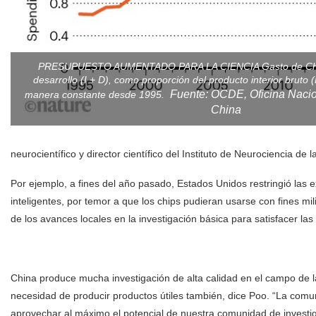
PRESUPUESTO AUMENTADO PARA LA CIENCIA Gasto de China
desarrollo (I + D), como proporción del producto interior bruto
Fuente: OCDE, Oficina Nacio
manera constante desde 1995.
China
neurocientífico y director científico del Instituto de Neurociencia d
Por ejemplo, a fines del año pasado, Estados Unidos restringió las 
inteligentes, por temor a que los chips pudieran usarse con fines mili
de los avances locales en la investigación básica para satisfacer l
China produce mucha investigación de alta calidad en el campo de la
necesidad de producir productos útiles también, dice Poo. “La comu
aprovechar al máximo el potencial de nuestra comunidad de investig