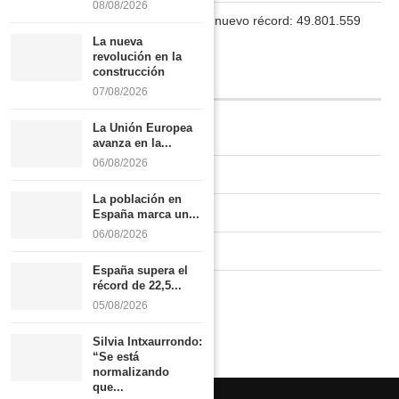
08/08/2026
La población en España marca un nuevo récord: 49.801.559
habitantes
La nueva
revolución en la
construcción
INFORMACIÓN
07/08/2026
La Unión Europea
Quiénes somos
avanza en la...
06/08/2026
Contacto
La población en
Newsletter
España marca un...
06/08/2026
Publicidad tarifas
España supera el
récord de 22,5...
Política de privacidad
05/08/2026
Silvia Intxaurrondo:
“Se está
normalizando
que...