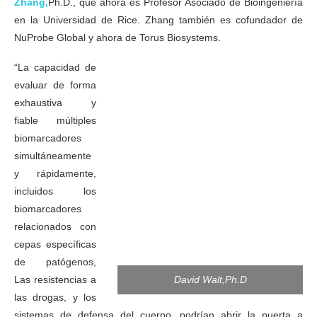
Zhang,
Ph.D., que ahora es Profesor Asociado de Bioingeniería
en la Universidad de Rice. Zhang también es cofundador de
NuProbe Global y ahora de Torus Biosystems.
“La capacidad de
evaluar de forma
exhaustiva y
fiable múltiples
biomarcadores
simultáneamente
y rápidamente,
incluidos los
biomarcadores
relacionados con
cepas específicas
de patógenos,
David Walt,Ph.D
Las resistencias a
las drogas, y los
sistemas de defensa del cuerpo, podrían abrir la puerta a