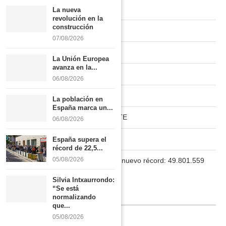
INVESTIGACIÓN
La nueva
revolución en la
construcción
HÁBITAT RURAL
07/08/2026
UNIVERSIDAD
La Unión Europea
avanza en la...
MUNDO ACTUAL
06/08/2026
PAISES NUVE
La población en
España marca un...
HABITAT RURAL AUTOSUFICIENTE
06/08/2026
Boletín
España supera el
récord de 22,5...
05/08/2026
La población en España marca un nuevo récord: 49.801.559
habitantes
Silvia Intxaurrondo:
“Se está
INFORMACIÓN
normalizando
que...
05/08/2026
Quiénes somos