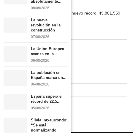
Boletín
absolutamente...
08/08/2026
La población en España marca un nuevo récord: 49.801.559
habitantes
La nueva
revolución en la
construcción
INFORMACIÓN
07/08/2026
La Unión Europea
Quiénes somos
avanza en la...
06/08/2026
Contacto
La población en
Newsletter
España marca un...
06/08/2026
Publicidad tarifas
España supera el
récord de 22,5...
Política de privacidad
05/08/2026
Silvia Intxaurrondo:
“Se está
normalizando