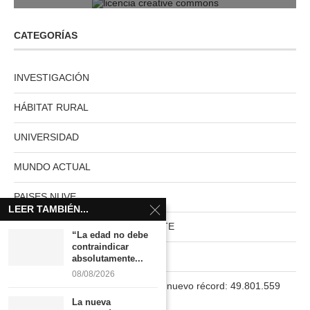
CATEGORÍAS
INVESTIGACIÓN
HÁBITAT RURAL
UNIVERSIDAD
MUNDO ACTUAL
PAISES NUVE
LEER TAMBIÉN...
HABITAT RURAL AUTOSUFICIENTE
“La edad no debe
contraindicar
Boletín
absolutamente...
08/08/2026
La población en España marca un nuevo récord: 49.801.559
habitantes
La nueva