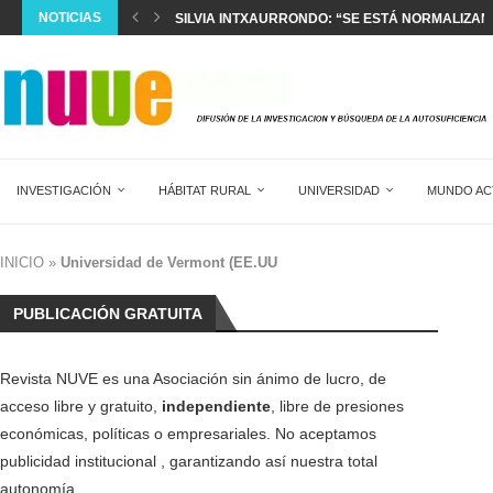
NOTICIAS
SILVIA INTXAURRONDO: “SE ESTÁ NORMALIZAND
LA CREACIÓN ANUAL DE EMPLEO EXTRANJERO 
EL DIAGNÓSTICO Y TRATAMIENTO DEL DOLOR AG
DOS MESES SIN HACER HORAS EXTRA EN 17...
SALVAR LA SANIDAD PÚBLICA
WOVEN CITY: LA CIUDAD INTELIGENTE DE JAPÓN
LA SEXUALIDAD NO ENTIENDE DE EDADES
NUEVO PLAN ANTIINCENDIOS
VIVIENDA CONSTITUCIONAL DE ALQUILER INDE
INVESTIGACIÓN
HÁBITAT RURAL
UNIVERSIDAD
MUNDO AC
INICIO
»
Universidad de Vermont (EE.UU
PUBLICACIÓN GRATUITA
Revista NUVE es una Asociación sin ánimo de lucro, de
acceso libre y gratuito,
independiente
, libre de presiones
económicas, políticas o empresariales. No aceptamos
publicidad institucional , garantizando así nuestra total
autonomía.