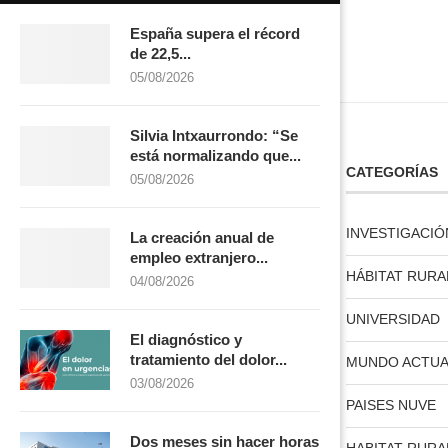
España supera el récord
de 22,5...
05/08/2026
Silvia Intxaurrondo: “Se
está normalizando que...
LICENCIA CREATIVE COMMONS
CATEGORÍAS
05/08/2026
INVESTIGACIÓ
La creación anual de
empleo extranjero...
HÁBITAT RURA
04/08/2026
licencia creative commons
UNIVERSIDAD
El diagnóstico y
tratamiento del dolor...
MUNDO ACTUA
03/08/2026
PAISES NUVE
Dos meses sin hacer horas
HABITAT RURA