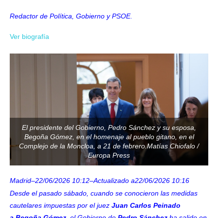
Redactor de Política, Gobierno y PSOE.
Ver biografía
El presidente del Gobierno, Pedro Sánchez y su esposa,
Begoña Gómez, en el homenaje al pueblo gitano, en el
Complejo de la Moncloa, a 21 de febrero.Matías Chiofalo /
Europa Press
Madrid
–
22/06/2026 10:12
–
Actualizado a
22/06/2026 10:16
Desde el pasado sábado, cuando se conocieron las medidas
cautelares impuestas por el juez
Juan Carlos Peinado
a
Begoña Gómez
, el Gobierno de
Pedro Sánchez
ha salido en