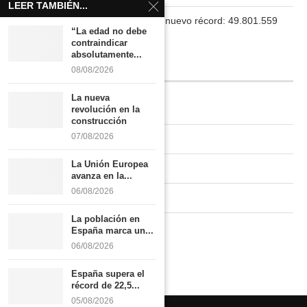
LEER TAMBIÉN...
La población en España marca un nuevo récord: 49.801.559
“La edad no debe
habitantes
contraindicar
absolutamente...
INFORMACIÓN
08/08/2026
La nueva
Quiénes somos
revolución en la
construcción
07/08/2026
Contacto
La Unión Europea
Newsletter
avanza en la...
06/08/2026
Publicidad tarifas
La población en
Política de privacidad
España marca un...
06/08/2026
España supera el
récord de 22,5...
05/08/2026