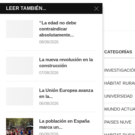
LEER TAMBIÉN...
“La edad no debe
contraindicar
absolutamente...
08/08/2026
LICENCIA CREATIVE COMMONS
CATEGORÍAS
La nueva revolución en la
construcción
INVESTIGACIÓ
07/08/2026
HÁBITAT RURA
La Unión Europea avanza
licencia creative commons
UNIVERSIDAD
en la...
06/08/2026
MUNDO ACTUA
La población en España
PAISES NUVE
marca un...
06/08/2026
HABITAT RURA