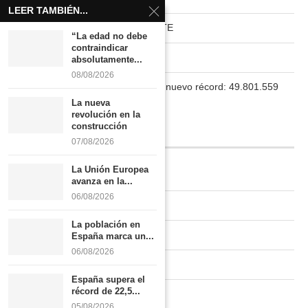
LEER TAMBIÉN...
HABITAT RURAL AUTOSUFICIENTE
“La edad no debe
contraindicar
Boletín
absolutamente...
08/08/2026
La población en España marca un nuevo récord: 49.801.559
habitantes
La nueva
revolución en la
construcción
INFORMACIÓN
07/08/2026
La Unión Europea
Quiénes somos
avanza en la...
06/08/2026
Contacto
La población en
Newsletter
España marca un...
06/08/2026
Publicidad tarifas
España supera el
récord de 22,5...
Política de privacidad
05/08/2026