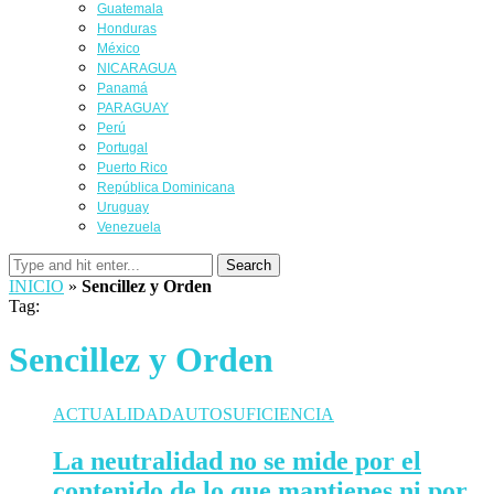
Guatemala
Honduras
México
NICARAGUA
Panamá
PARAGUAY
Perú
Portugal
Puerto Rico
República Dominicana
Uruguay
Venezuela
Search
INICIO
»
Sencillez y Orden
Tag:
Sencillez y Orden
ACTUALIDAD
AUTOSUFICIENCIA
La neutralidad no se mide por el
contenido de lo que mantienes ni por