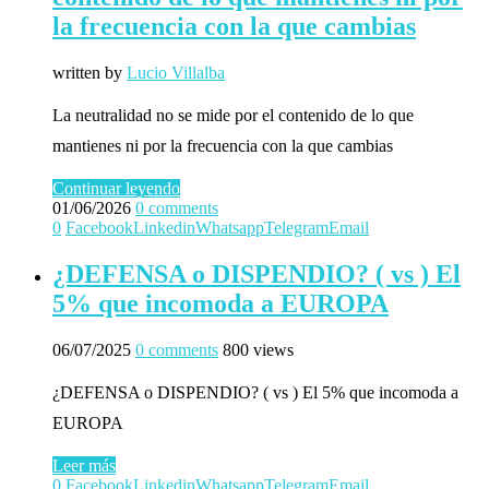
la frecuencia con la que cambias
written by
Lucio Villalba
La neutralidad no se mide por el contenido de lo que
mantienes ni por la frecuencia con la que cambias
Continuar leyendo
01/06/2026
0 comments
0
Facebook
Linkedin
Whatsapp
Telegram
Email
¿DEFENSA o DISPENDIO? ( vs ) El
5% que incomoda a EUROPA
06/07/2025
0 comments
800 views
¿DEFENSA o DISPENDIO? ( vs ) El 5% que incomoda a
EUROPA
Leer más
0
Facebook
Linkedin
Whatsapp
Telegram
Email