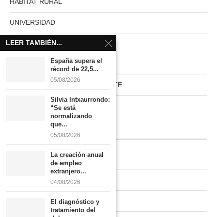
HÁBITAT RURAL
UNIVERSIDAD
LEER TAMBIÉN...
MUNDO ACTUAL
España supera el
PAISES NUVE
récord de 22,5...
05/08/2026
HABITAT RURAL AUTOSUFICIENTE
Silvia Intxaurrondo:
Boletín
“Se está
normalizando
que...
INFORMACIÓN
05/08/2026
La creación anual
Quiénes somos
de empleo
extranjero...
Contacto
04/08/2026
Newsletter
El diagnóstico y
tratamiento del