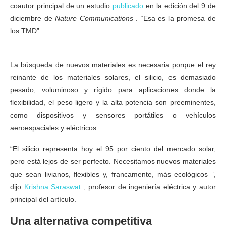
coautor principal de un estudio
publicado
en la edición del 9 de
diciembre de
Nature Communications
. “Esa es la promesa de
los TMD”.
Stanford , panel solar ultradelgado y liviano
Stanford , panel solar
ultradelgado y liviano
Stanford , panel solar ultradelgado y liviano
La búsqueda de nuevos materiales es necesaria porque el rey
reinante de los materiales solares, el silicio, es demasiado
pesado, voluminoso y rígido para aplicaciones donde la
flexibilidad, el peso ligero y la alta potencia son preeminentes,
como dispositivos y sensores portátiles o vehículos
aeroespaciales y eléctricos.
“El silicio representa hoy el 95 por ciento del mercado solar,
pero está lejos de ser perfecto. Necesitamos nuevos materiales
que sean livianos, flexibles y, francamente, más ecológicos ”,
dijo
Krishna Saraswat
, profesor de ingeniería eléctrica y autor
principal del artículo.
Una alternativa competitiva