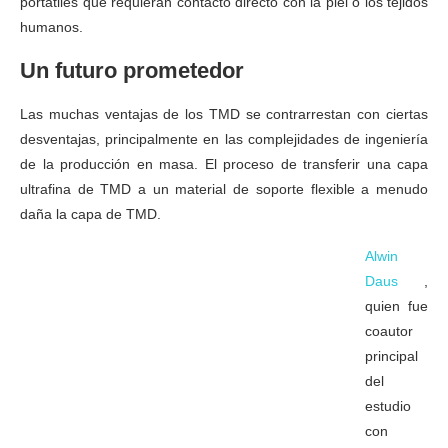
portátiles que requieran contacto directo con la piel o los tejidos
humanos.
Un futuro prometedor
Las muchas ventajas de los TMD se contrarrestan con ciertas
desventajas, principalmente en las complejidades de ingeniería
de la producción en masa. El proceso de transferir una capa
ultrafina de TMD a un material de soporte flexible a menudo
daña la capa de TMD.
Alwin
Daus
,
quien fue
coautor
principal
del
estudio
con