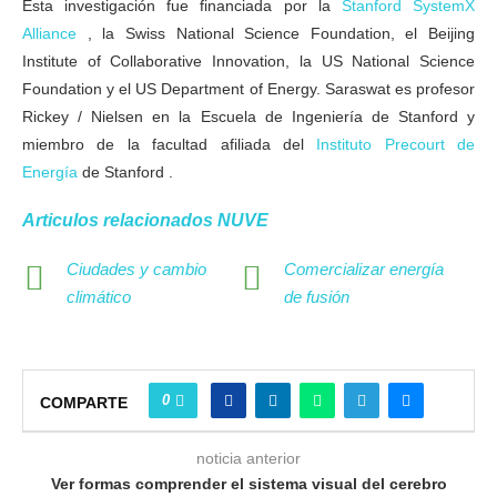
Esta investigación fue financiada por la
Stanford SystemX
Alliance
, la Swiss National Science Foundation, el Beijing
Institute of Collaborative Innovation, la US National Science
Foundation y el US Department of Energy. Saraswat es profesor
Rickey / Nielsen en la Escuela de Ingeniería de Stanford y
miembro de la facultad afiliada del
Instituto Precourt de
Energía
de Stanford .
Correo
Articulos relacionados NUVE
electróni
POR
Ciudades y cambio
Comercializar energía
ANDREW
climático
de fusión
MY
0
COMPARTE
noticia anterior
Ver formas comprender el sistema visual del cerebro