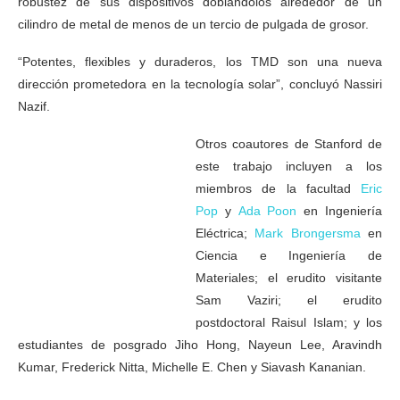
robustez de sus dispositivos doblándolos alrededor de un
cilindro de metal de menos de un tercio de pulgada de grosor.
“Potentes, flexibles y duraderos, los TMD son una nueva
dirección prometedora en la tecnología solar”, concluyó Nassiri
Nazif.
Otros coautores de Stanford de
este trabajo incluyen a los
miembros de la facultad
Eric
Pop
y
Ada Poon
en Ingeniería
Eléctrica;
Mark Brongersma
en
Ciencia e Ingeniería de
Materiales; el erudito visitante
Sam Vaziri; el erudito
postdoctoral Raisul Islam; y los
estudiantes de posgrado Jiho Hong, Nayeun Lee, Aravindh
Kumar, Frederick Nitta, Michelle E. Chen y Siavash Kananian.