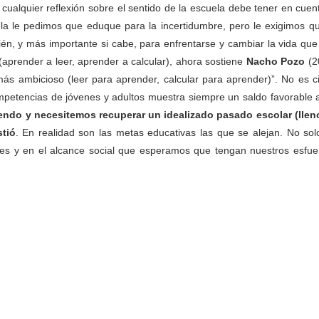
ualquier reflexión sobre el sentido de la escuela debe tener en cuent
a le pedimos que eduque para la incertidumbre, pero le exigimos qu
én, y más importante si cabe, para enfrentarse y cambiar la vida que
 (aprender a leer, aprender a calcular), ahora sostiene
Nacho Pozo
(2
ás ambicioso (leer para aprender, calcular para aprender)”. No es ci
petencias de jóvenes y adultos muestra siempre un saldo favorable a
endo y necesitemos recuperar un idealizado pasado escolar (llen
stió
. En realidad son las metas educativas las que se alejan. No sol
ines y en el alcance social que esperamos que tengan nuestros esfue