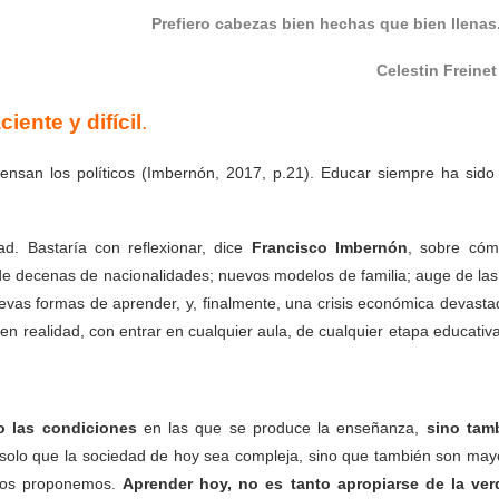
Prefiero cabezas bien hechas que bien lle
Celestin Fre
iente y difícil
.
nsan los políticos (Imbernón, 2017, p.21). Educar siempre ha sido
d. Bastaría con reflexionar, dice
Francisco Imbernón
, sobre cóm
 de decenas de nacionalidades; nuevos modelos de familia; auge de las
evas formas de aprender, y, finalmente, una crisis económica devasta
 en realidad, con entrar en cualquier aula, de cualquier etapa educativ
 las condiciones
en las que se produce la enseñanza,
sino tam
 solo que la sociedad de hoy sea compleja, sino que también son may
 nos proponemos.
Aprender hoy, no es tanto apropiarse de la ver