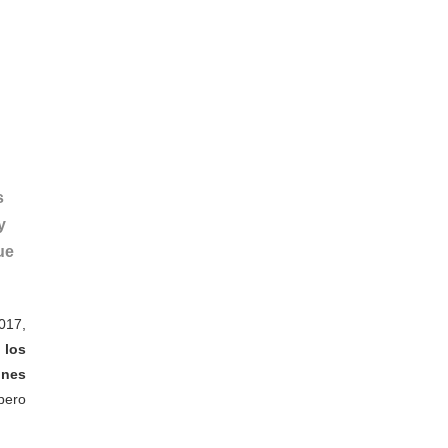
s
y
ue
2017,
 los
ones
pero