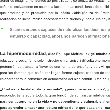
Soñar es imaginar horizontes de posibilidad, dice Souza de Freitas h
soñar colectivamente es asumir la lucha por las condiciones de posibi
que produce y es producido por lo inédito viable”(Souza de Frei
realización se luche implica necesariamente sueños y utopía. No hay m
Si antes éramos capaces de naturalizar los destinos pre
esfuerzo o capacidad, ahora nos parecen afirmacione
La hipermodernidad
, dice Philippe Meirieu, exige mucho 
educador y social (y no solo instructor o transmisor) dificulta enorme
pretensión de trabajar a “favor de una forma de enseñar y de vivir qu
para los tiempos que están por llegar: formar sujetos capaces de res
colaborar para la construcción democrática del bien común.” (
Meirieu
¿Cuál es la finalidad de la escuela?, ¿para qué enseñamos?
, 
responde, tiene sobre todo, la gran función de suministrar inteligenci
para ser autónomo en la vida y no dependiente y vulnerable al ent
para aprender a hacer una lectura crítica de lo que pasa en el m