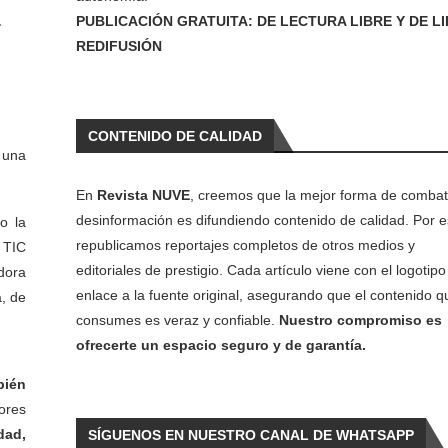
nas.
PUBLICACIÓN GRATUITA: DE LECTURA LIBRE Y DE L
REDIFUSIÓN
inet
CONTENIDO DE CALIDAD
 una
En
Revista NUVE
, creemos que la mejor forma de combati
desinformación es difundiendo contenido de calidad. Por e
o la
republicamos reportajes completos de otros medios y
 TIC
editoriales de prestigio. Cada artículo viene con el logotipo 
dora
enlace a la fuente original, asegurando que el contenido q
a, de
consumes es veraz y confiable.
Nuestro compromiso es
ofrecerte un espacio seguro y de garantía.
bién
ores
dad,
SÍGUENOS EN NUESTRO CANAL DE WHATSAPP