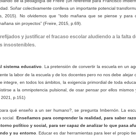
ablando de la pedagogía de Freire (un referente para Francisco Imbern
lidad. Soñar colectivamente conlleva un importante potencial transfor
tas, 2015). No olvidemos que “todo mañana que se piense y para 
añana sin proyectos” (Freire, 2015, p.69).
fijados y justificar el fracaso escolar aludiendo a la falta d
s insostenibles.
al sistema educativo
. La pretensión de convertir la escuela en un ag
mente la labor de la escuela y de los docentes pero no nos debe alejar 
e integre, en todos los ámbitos, la exigencia primordial de toda educ
istirse a la omnipotencia pulsional, de osar pensar por ellos mismos 
, 2021, p.151)
¿para qué enseño a un ser humano?, se pregunta Imbernón. La escu
a social.
Enseñamos para comprender la realidad, para saber razo
orno político y social, para ser capaz de analizar lo que pasa afu
undo y su entorno
. Educar es dar herramientas para leer el propio t