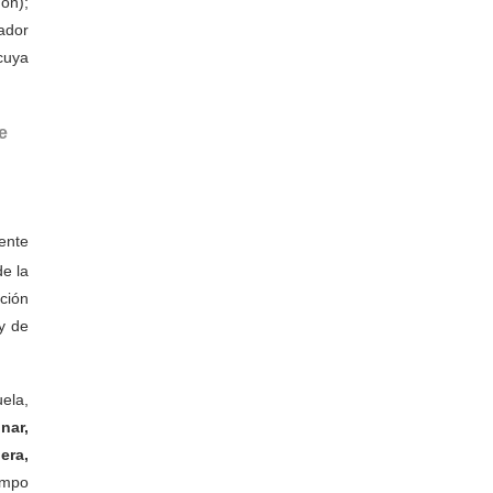
ón);
mador
cuya
e
ente
de la
ación
y de
ela,
nar,
era,
iempo