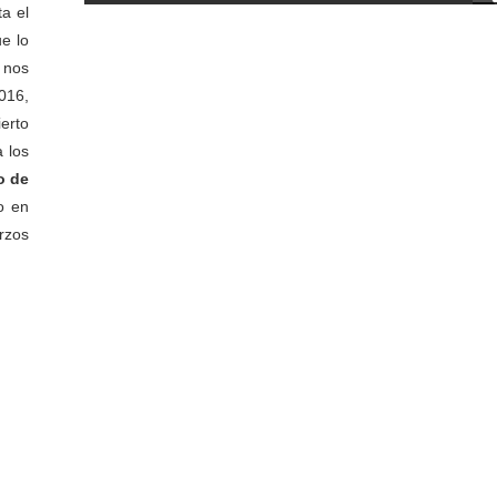
a el
e lo
 nos
016,
erto
 los
o de
o en
rzos