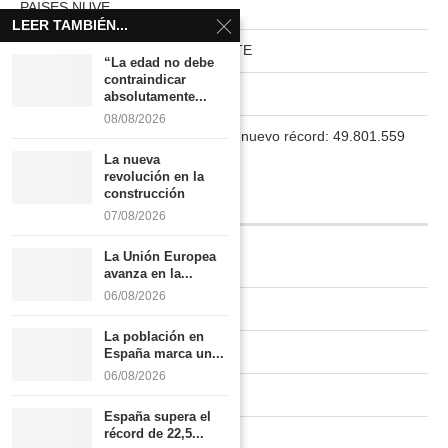
PAISES NUVE
LEER TAMBIÉN...
HABITAT RURAL AUTOSUFICIENTE
“La edad no debe
contraindicar
Boletín
absolutamente...
08/08/2026
La población en España marca un nuevo récord: 49.801.559
habitantes
La nueva
revolución en la
construcción
INFORMACIÓN
07/08/2026
La Unión Europea
Quiénes somos
avanza en la...
06/08/2026
Contacto
La población en
Newsletter
España marca un...
06/08/2026
Publicidad tarifas
España supera el
récord de 22,5...
Política de privacidad