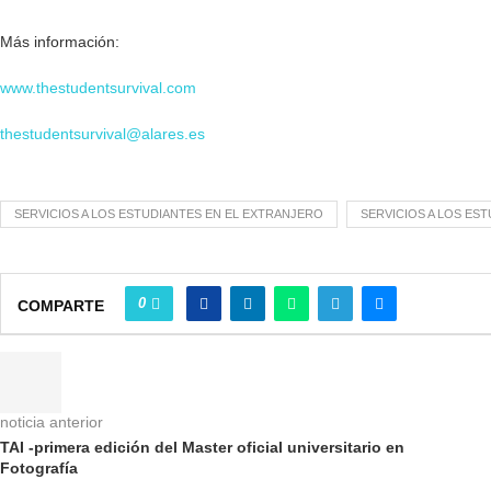
Más información:
www.thestudentsurvival.com
thestudentsurvival@alares.es
SERVICIOS A LOS ESTUDIANTES EN EL EXTRANJERO
SERVICIOS A LOS ES
0
COMPARTE
noticia anterior
TAI -primera edición del Master oficial universitario en
Fotografía