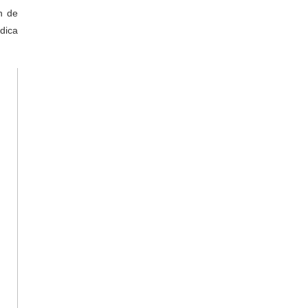
n de
dica