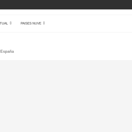
 DE...
TUAL
PAISES NUVE
e España