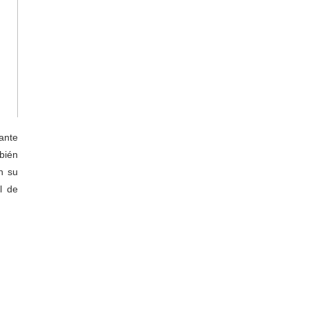
ante
bién
n su
l de