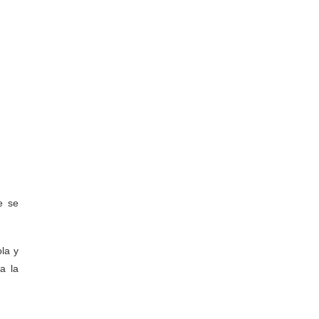
e se
ola y
a la