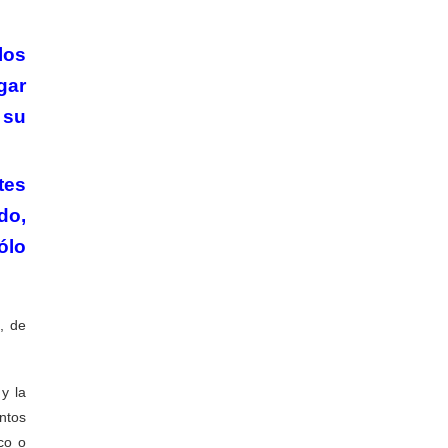
los
gar
 su
tes
do,
ólo
a, de
y la
ntos
co o